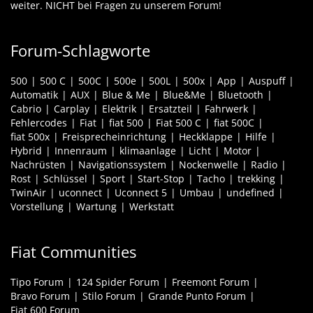
weiter. NICHT bei Fragen zu unserem Forum!
Forum-Schlagworte
500
500 C
500C
500e
500L
500x
App
Auspuff
Automatik
AUX
Blue & Me
Blue&Me
Bluetooth
Cabrio
Carplay
Elektrik
Ersatzteil
Fahrwerk
Fehlercodes
Fiat
fiat 500
Fiat 500 C
fiat 500C
fiat 500x
Freisprecheinrichtung
Heckklappe
Hilfe
Hybrid
Innenraum
klimaanlage
Licht
Motor
Nachrüsten
Navigationssystem
Nockenwelle
Radio
Rost
Schlüssel
Sport
Start-Stop
Tacho
trekking
TwinAir
uconnect
Uconnect 5
Umbau
undefined
Vorstellung
Wartung
Werkstatt
Fiat Communities
Tipo Forum
124 Spider Forum
Freemont Forum
Bravo Forum
Stilo Forum
Grande Punto Forum
Fiat 600 Forum