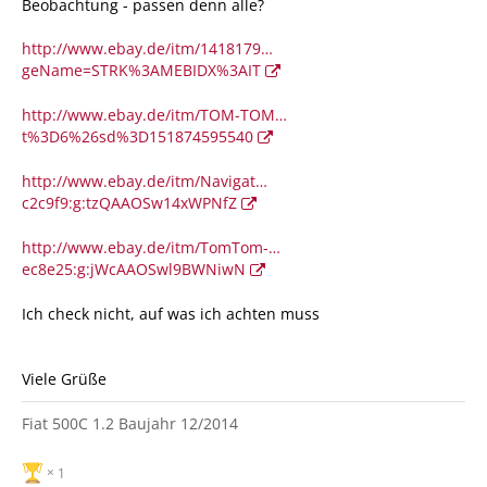
Beobachtung - passen denn alle?
http://www.ebay.de/itm/1418179…
geName=STRK%3AMEBIDX%3AIT
http://www.ebay.de/itm/TOM-TOM…
t%3D6%26sd%3D151874595540
http://www.ebay.de/itm/Navigat…
c2c9f9:g:tzQAAOSw14xWPNfZ
http://www.ebay.de/itm/TomTom-…
ec8e25:g:jWcAAOSwl9BWNiwN
Ich check nicht, auf was ich achten muss
Viele Grüße
Fiat 500C 1.2 Baujahr 12/2014
1