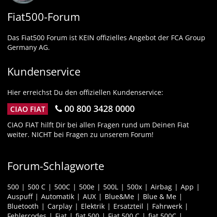
Fiat500-Forum
Das Fiat500 Forum ist KEIN offizielles Angebot der FCA Group
Germany AG.
Kundenservice
Hier erreichst Du den offiziellen Kundenservice:
00 800 3428 0000
CIAO FIAT
CIAO FIAT hilft Dir bei allen Fragen rund um Deinen Fiat
weiter. NICHT bei Fragen zu unserem Forum!
Forum-Schlagworte
500
500 C
500C
500e
500L
500x
Airbag
App
Auspuff
Automatik
AUX
Blue&Me
Blue & Me
Bluetooth
Carplay
Elektrik
Ersatzteil
Fahrwerk
Fehlercodes
Fiat
fiat 500
Fiat 500 C
fiat 500C