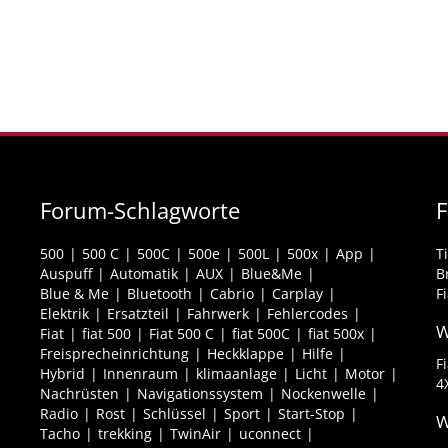
Forum-Schlagworte
F
500
500 C
500C
500e
500L
500x
App
T
Auspuff
Automatik
AUX
Blue&Me
B
Blue & Me
Bluetooth
Cabrio
Carplay
F
Elektrik
Ersatzteil
Fahrwerk
Fehlercodes
W
Fiat
fiat 500
Fiat 500 C
fiat 500C
fiat 500x
Freisprecheinrichtung
Heckklappe
Hilfe
F
Hybrid
Innenraum
klimaanlage
Licht
Motor
4
Nachrüsten
Navigationssystem
Nockenwelle
Radio
Rost
Schlüssel
Sport
Start-Stop
W
Tacho
trekking
TwinAir
uconnect