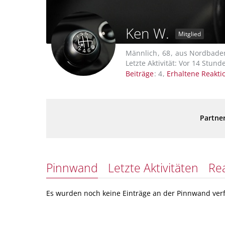
Ken W.
Mitglied
Männlich
68
aus Nordbade
Letzte Aktivität:
Vor 14 Stund
Beiträge
4
Erhaltene Reakti
Partner
Pinnwand
Letzte Aktivitäten
Re
Es wurden noch keine Einträge an der Pinnwand verf