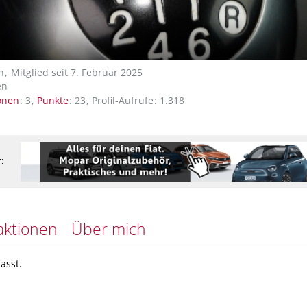
n
Mitglied seit 7. Februar 2025
en
onen
3
Punkte
23
Profil-Aufrufe
1.318
:
aktionen
Über mich
asst.