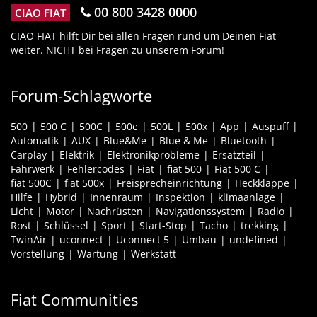
00 800 3428 0000
CIAO FIAT
CIAO FIAT hilft Dir bei allen Fragen rund um Deinen Fiat
weiter. NICHT bei Fragen zu unserem Forum!
Forum-Schlagworte
500
500 C
500C
500e
500L
500x
App
Auspuff
Automatik
AUX
Blue&Me
Blue & Me
Bluetooth
Carplay
Elektrik
Elektronikprobleme
Ersatzteil
Fahrwerk
Fehlercodes
Fiat
fiat 500
Fiat 500 C
fiat 500C
fiat 500x
Freisprecheinrichtung
Heckklappe
Hilfe
Hybrid
Innenraum
Inspektion
klimaanlage
Licht
Motor
Nachrüsten
Navigationssystem
Radio
Rost
Schlüssel
Sport
Start-Stop
Tacho
trekking
TwinAir
uconnect
Uconnect 5
Umbau
undefined
Vorstellung
Wartung
Werkstatt
Fiat Communities