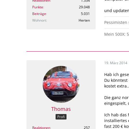
Reaktionen
1.534
Punkte
29.048
und updaten
Beiträge
5.031
Wohnort
Herten
Pessimisten
Mein 500X: 5
19. März 2014
Hab ich gese
Du könntest 
kostet extra..
Die ganz no
eingespielt,
Thomas
Ich hab das 
Profi
installierte
fast 200 € k
Reaktionen
257