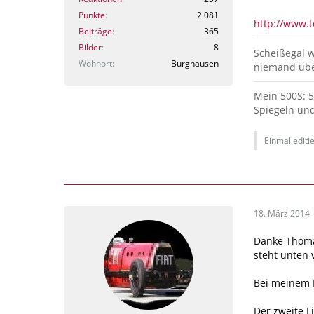
Punkte
2.081
http://www.
Beiträge
365
Bilder
8
Scheißegal we
Wohnort
Burghausen
niemand übe
Mein 500S: 5
Spiegeln un
Einmal editie
18. März 2014
Danke Thomas
steht unten 
Bei meinem N
Der zweite L