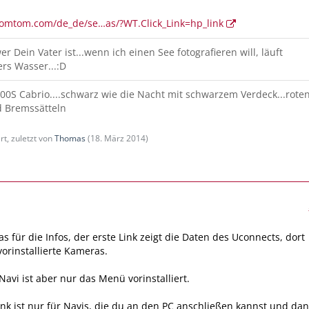
tomtom.com/de_de/se…as/?WT.Click_Link=hp_link
r Dein Vater ist...wenn ich einen See fotografieren will, läuft
rs Wasser...:D
00S Cabrio....schwarz wie die Nacht mit schwarzem Verdeck...rote
d Bremssätteln
rt, zuletzt von
Thomas
(
18. März 2014
)
 für die Infos, der erste Link zeigt die Daten des Uconnects, dort
vorinstallierte Kameras.
avi ist aber nur das Menü vorinstalliert.
ink ist nur für Navis, die du an den PC anschließen kannst und da