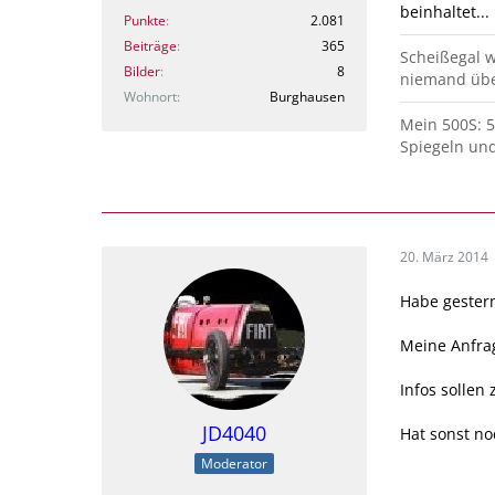
beinhaltet...
Punkte
2.081
Beiträge
365
Scheißegal we
Bilder
8
niemand übe
Wohnort
Burghausen
Mein 500S: 5
Spiegeln un
20. März 2014
Habe gestern
Meine Anfrag
Infos sollen 
JD4040
Hat sonst no
Moderator