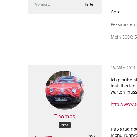
Wohnort
Herten
Gerd
Pessimisten
Mein 500X: 5
18. März 2014
Ich glaube n
installierte
warten müssen
http://www.
Thomas
Profi
Hab grad noc
Menu rumwer
Reaktionen
257