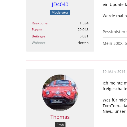
JD4040
ein Update f
Moderator
Werde mal be
Reaktionen
1.534
Punkte
29.048
Pessimisten
Beiträge
5.031
Wohnort
Herten
Mein 500X: 5
19. März 2014
Ich meinte m
freigeschalt
Was für mich
TomTom...da
Navi...unser
Thomas
Profi