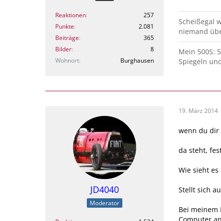
Reaktionen
257
Scheißegal we
Punkte
2.081
niemand übe
Beiträge
365
Bilder
8
Mein 500S: 5
Wohnort
Burghausen
Spiegeln un
19. März 2014
wenn du dir 
da steht, fes
Wie sieht e
JD4040
Stellt sich 
Moderator
Bei meinem 
Computer an