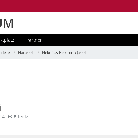
UM
ktplatz
Partner
delle
Fiat 500L
Elektrik & Elektronik (500L)
i
014
Erledigt