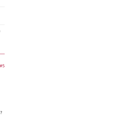
n
#5
.?