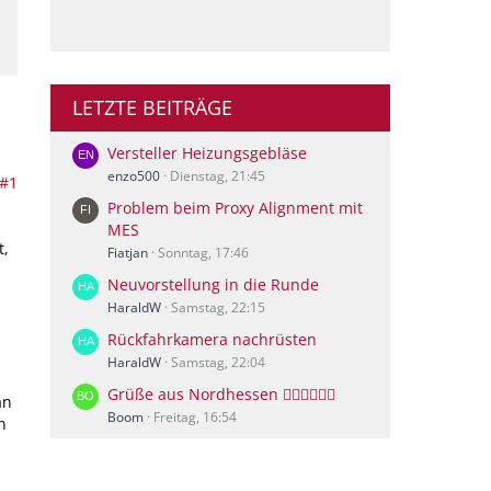
LETZTE BEITRÄGE
Versteller Heizungsgebläse
enzo500
Dienstag, 21:45
#1
Problem beim Proxy Alignment mit
MES
t,
Fiatjan
Sonntag, 17:46
Neuvorstellung in die Runde
HaraldW
Samstag, 22:15
Rückfahrkamera nachrüsten
HaraldW
Samstag, 22:04
Grüße aus Nordhessen 🙋🏻‍♀️🙋🏻‍♂️
an
Boom
Freitag, 16:54
n