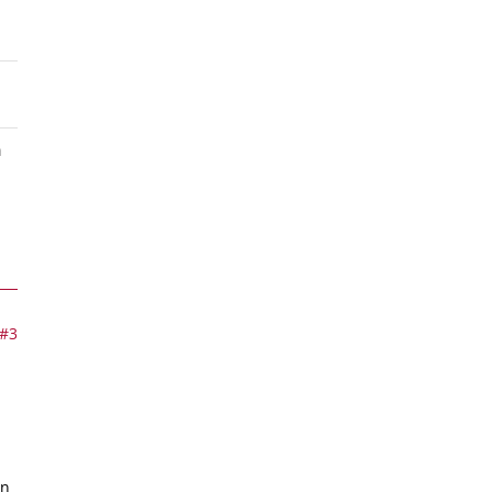
n
#3
nn