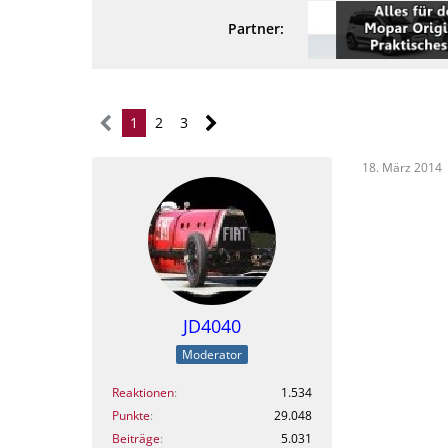
Partner:
1
2
3
18. März 2014
JD4040
Moderator
Reaktionen
1.534
Punkte
29.048
Beiträge
5.031