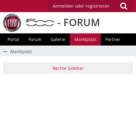
Anmelden oder registrieren
- FORUM
Portal
Forum
Galerie
Marktplatz
Partner
Marktplatz