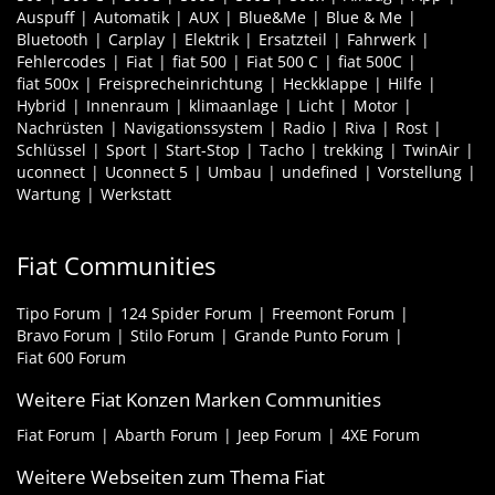
Auspuff
Automatik
AUX
Blue&Me
Blue & Me
Bluetooth
Carplay
Elektrik
Ersatzteil
Fahrwerk
Fehlercodes
Fiat
fiat 500
Fiat 500 C
fiat 500C
fiat 500x
Freisprecheinrichtung
Heckklappe
Hilfe
Hybrid
Innenraum
klimaanlage
Licht
Motor
Nachrüsten
Navigationssystem
Radio
Riva
Rost
Schlüssel
Sport
Start-Stop
Tacho
trekking
TwinAir
uconnect
Uconnect 5
Umbau
undefined
Vorstellung
Wartung
Werkstatt
Fiat Communities
Tipo Forum
124 Spider Forum
Freemont Forum
Bravo Forum
Stilo Forum
Grande Punto Forum
Fiat 600 Forum
Weitere Fiat Konzen Marken Communities
Fiat Forum
Abarth Forum
Jeep Forum
4XE Forum
Weitere Webseiten zum Thema Fiat