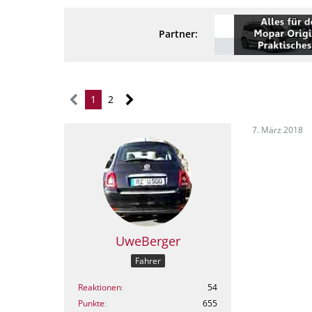
Partner:
1
2
7. März 2018
UweBerger
Fahrer
Reaktionen
54
Punkte
655