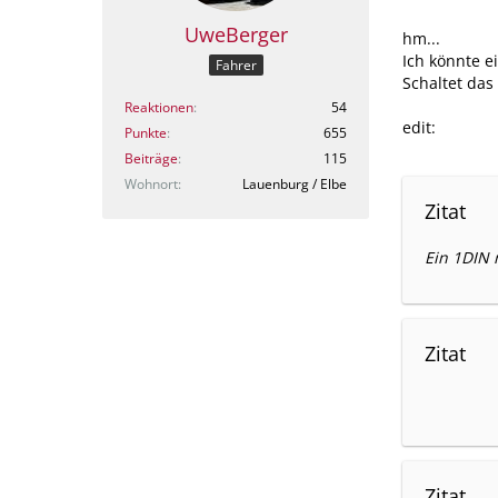
UweBerger
hm...
Ich könnte e
Fahrer
Schaltet das
Reaktionen
54
edit:
Punkte
655
Beiträge
115
Wohnort
Lauenburg / Elbe
Zitat
Ein 1DIN m
Zitat
Zitat