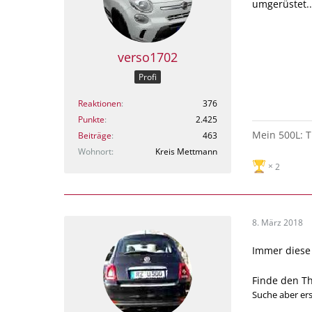
umgerüstet...
verso1702
Profi
Reaktionen
376
Punkte
2.425
Mein 500L: T
Beiträge
463
Wohnort
Kreis Mettmann
2
8. März 2018
Immer diese
Finde den Th
Suche aber ers