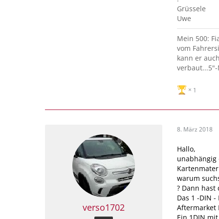
Grüssele
Uwe
Mein 500: Fia
vom Fahrersit
kann er auch
verbaut...5"-
1
8. März 2018
Hallo,
unabhängig d
Kartenmateri
warum suchst
? Dann hast 
Das 1 -DIN -
verso1702
Aftermarket 
Ein 1DIN mit 