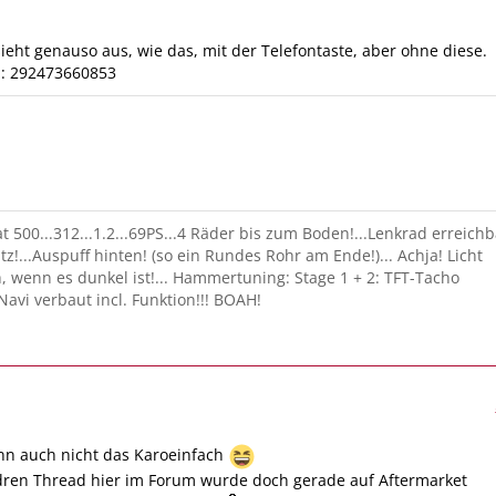
ieht genauso aus, wie das, mit der Telefontaste, aber ohne diese.
n: 292473660853
t 500...312...1.2...69PS...4 Räder bis zum Boden!...Lenkrad erreichb
z!...Auspuff hinten! (so ein Rundes Rohr am Ende!)... Achja! Licht
, wenn es dunkel ist!... Hammertuning: Stage 1 + 2: TFT-Tacho
Navi verbaut incl. Funktion!!! BOAH!
ann auch nicht das Karoeinfach
dren Thread hier im Forum wurde doch gerade auf Aftermarket