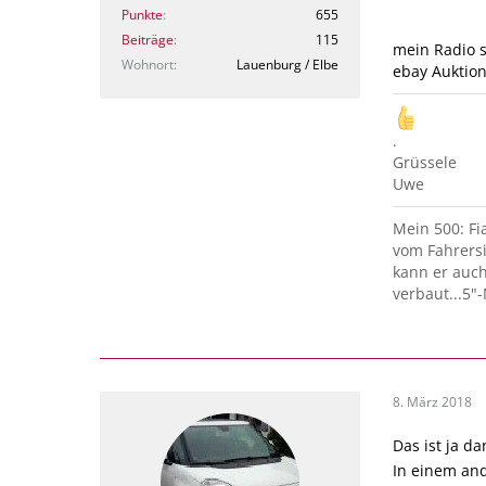
Punkte
655
Beiträge
115
mein Radio s
Wohnort
Lauenburg / Elbe
ebay Auktio
.
Grüssele
Uwe
Mein 500: Fia
vom Fahrersit
kann er auch
verbaut...5"-
8. März 2018
Das ist ja d
In einem an