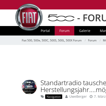
- FOR
Portal
Forum
Galerie
Mar
Fiat 500, 500e, 500C, 500S, 500L, 500X Forum
Forum
Mo
Standartradio tausche
Herstellungsjahr....mö
UweBerger
7. März
Navigation