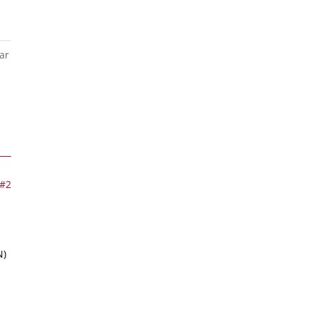
ar
#2
N)