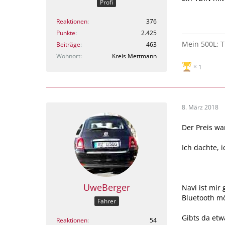
Profi
Reaktionen
376
Punkte
2.425
Mein 500L: T
Beiträge
463
Wohnort
Kreis Mettmann
1
8. März 2018
Der Preis wa
Ich dachte, 
UweBerger
Navi ist mir 
Bluetooth mö
Fahrer
Gibts da et
Reaktionen
54