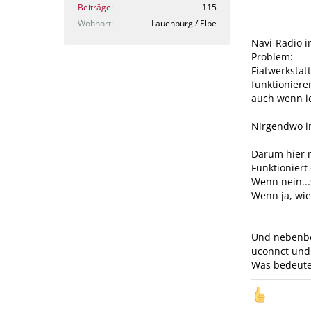
Beiträge
115
Wohnort
Lauenburg / Elbe
Navi-Radio i
Problem:
Fiatwerkstat
funktioniere
auch wenn ic
Nirgendwo im
Darum hier 
Funktioniert
Wenn nein...
Wenn ja, wi
Und nebenbe
uconnct und
Was bedeute
.