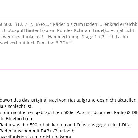
t 500...312...1.2...69PS...4 Räder bis zum Boden!...Lenkrad erreichb
z!...Auspuff hinten! (so ein Rundes Rohr am Ende!)... Achja! Licht
, wenn es dunkel ist!... Hammertuning: Stage 1 + 2: TFT-Tacho
Navi verbaut incl. Funktion!!! BOAH!
avon das das Original Navi von Fiat aufgrund des nicht aktuellen
als schlecht ist,
 dir nicht einen gebrauchten 500er Pop mit Uconnect Radio (2 DI
du Bluetooth etc.
 Radio was der 500er hat ,kann man höchstens gegen ein 1-DIN -
Radio tauschen mit DAB+ /Bluetooth
Navifunktion ist mir nicht bekannt....