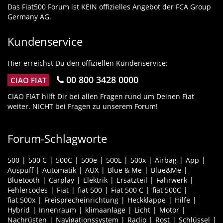
Das Fiat500 Forum ist KEIN offizielles Angebot der FCA Group
Germany AG.
Kundenservice
Hier erreichst Du den offiziellen Kundenservice:
00 800 3428 0000
CIAO FIAT
CIAO FIAT hilft Dir bei allen Fragen rund um Deinen Fiat
weiter. NICHT bei Fragen zu unserem Forum!
Forum-Schlagworte
500
500 C
500C
500e
500L
500x
Airbag
App
Auspuff
Automatik
AUX
Blue & Me
Blue&Me
Bluetooth
Carplay
Elektrik
Ersatzteil
Fahrwerk
Fehlercodes
Fiat
fiat 500
Fiat 500 C
fiat 500C
fiat 500x
Freisprecheinrichtung
Heckklappe
Hilfe
Hybrid
Innenraum
klimaanlage
Licht
Motor
Nachrüsten
Navigationssystem
Radio
Rost
Schlüssel