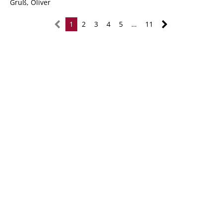
Gruß, Oliver
1
2
3
4
5
…
11