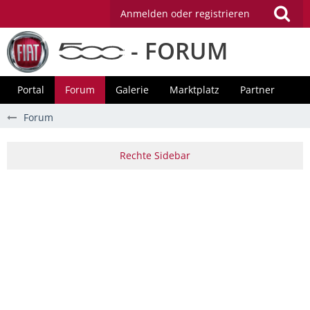
Anmelden oder registrieren
- FORUM
Portal
Forum
Galerie
Marktplatz
Partner
Forum