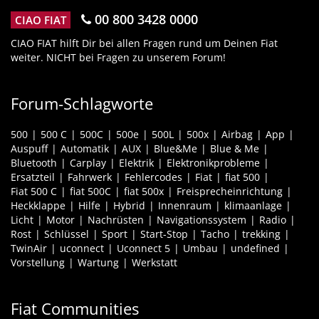
00 800 3428 0000
CIAO FIAT
CIAO FIAT hilft Dir bei allen Fragen rund um Deinen Fiat
weiter. NICHT bei Fragen zu unserem Forum!
Forum-Schlagworte
500
500 C
500C
500e
500L
500x
Airbag
App
Auspuff
Automatik
AUX
Blue&Me
Blue & Me
Bluetooth
Carplay
Elektrik
Elektronikprobleme
Ersatzteil
Fahrwerk
Fehlercodes
Fiat
fiat 500
Fiat 500 C
fiat 500C
fiat 500x
Freisprecheinrichtung
Heckklappe
Hilfe
Hybrid
Innenraum
klimaanlage
Licht
Motor
Nachrüsten
Navigationssystem
Radio
Rost
Schlüssel
Sport
Start-Stop
Tacho
trekking
TwinAir
uconnect
Uconnect 5
Umbau
undefined
Vorstellung
Wartung
Werkstatt
Fiat Communities