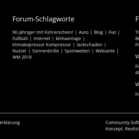
Forum-Schlagworte
F
90 jähriger mit Führerschein!
Auto
Blog
Fiat
T
Fußball
Internet
klimaanlage
B
Klimakopressor Kompressor
lackschaden
F
Nutzer
Sonnenbrille
Sportwetten
Webseite
W
WM 2018
F
4
W
F
erklärung
Community-Sof
Konzept, Realis