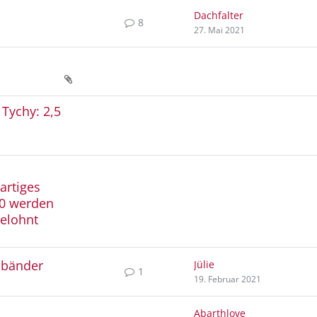
Dachfalter
8
27. Mai 2021
 Tychy: 2,5
artiges
00 werden
elohnt
lbänder
Jülie
1
19. Februar 2021
Abarthlove