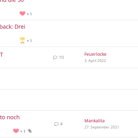
1
back: Drei
1
T​
Feuerlocke
10
3. April 2022
to noch
Mankalita
4
27. September 2021
1