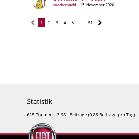
baeckermichl
15. November 2020
1
2
3
4
5
…
31
Statistik
615 Themen
3.981 Beiträge (0,88 Beiträge pro Tag)