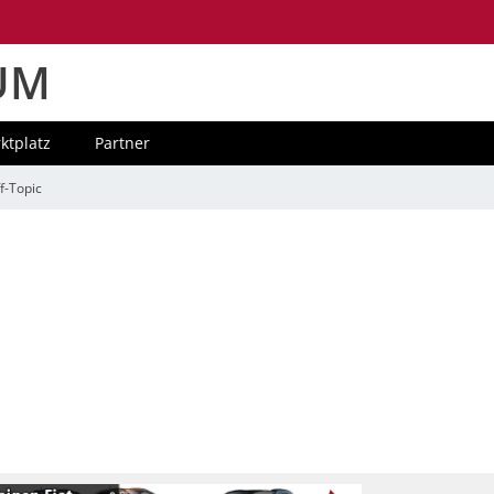
UM
ktplatz
Partner
f-Topic