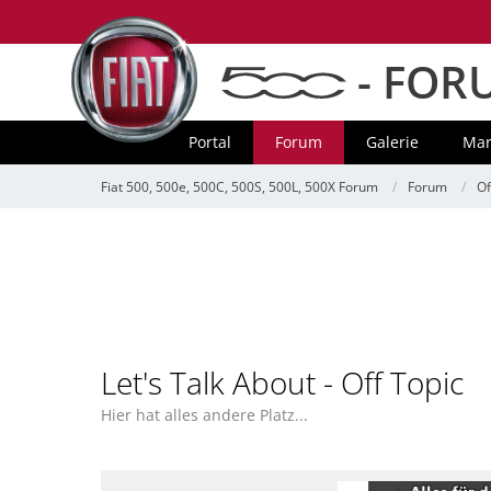
- FOR
Portal
Forum
Galerie
Mar
Fiat 500, 500e, 500C, 500S, 500L, 500X Forum
Forum
Of
Let's Talk About - Off Topic
Hier hat alles andere Platz...