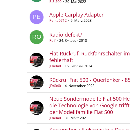
B.S.500
20. Mai 2022
Apple Carplay Adapter
Pema0712
9. März 2023
Radio defekt?
Rolf
24. Oktober 2018
Fiat-Rückruf: Rückfahrschalter i
fehlerhaft
JD4040
15. Februar 2024
Rückruf Fiat 500 - Querlenker - 8
JD4040
4. November 2023
Neue Sondermodelle Fiat 500 He
die Technologie von Google trifft 
der Modellfamilie Fiat 500
JD4040
31. März 2021
Kostencheck Elektroautos: Das si