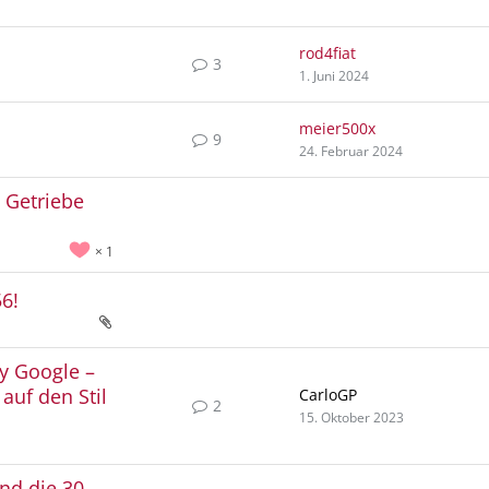
rod4fiat
3
1. Juni 2024
meier500x
9
24. Februar 2024
m Getriebe
1
56!
y Google –
auf den Stil
CarloGP
2
15. Oktober 2023
nd die 30