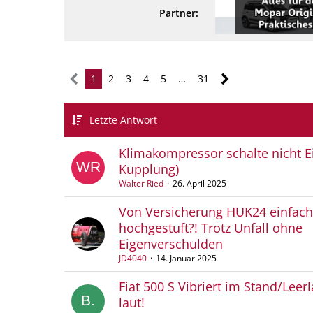
Partner:
1
2
3
4
5
…
31
Letzte Antwort
Klimakompressor schalte nicht E
Kupplung)
Walter Ried
26. April 2025
Von Versicherung HUK24 einfach
hochgestuft?! Trotz Unfall ohne
Eigenverschulden
JD4040
14. Januar 2025
Fiat 500 S Vibriert im Stand/Leer
laut!