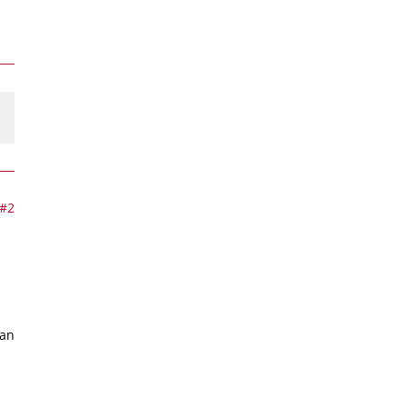
#2
man