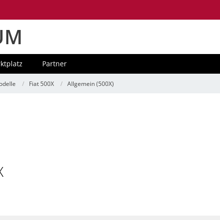
UM
ktplatz
Partner
delle
Fiat 500X
Allgemein (500X)
X