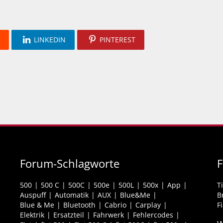
LINKEDIN
PINTEREST
Forum-Schlagworte
F
500
500 C
500C
500e
500L
500x
App
T
Auspuff
Automatik
AUX
Blue&Me
B
Blue & Me
Bluetooth
Cabrio
Carplay
F
Elektrik
Ersatzteil
Fahrwerk
Fehlercodes