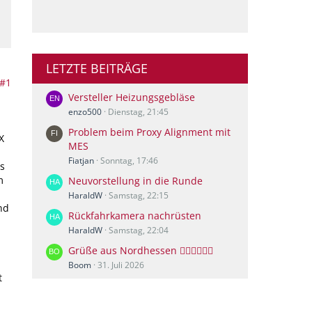
LETZTE BEITRÄGE
#1
Versteller Heizungsgebläse
enzo500
Dienstag, 21:45
Problem beim Proxy Alignment mit
X
MES
Fiatjan
Sonntag, 17:46
s
m
Neuvorstellung in die Runde
HaraldW
Samstag, 22:15
nd
Rückfahrkamera nachrüsten
HaraldW
Samstag, 22:04
Grüße aus Nordhessen 🙋🏻‍♀️🙋🏻‍♂️
Boom
31. Juli 2026
t