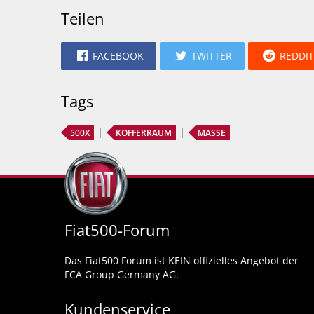
Teilen
FACEBOOK
TWITTER
REDDIT
Tags
500X
KOFFERRAUM
MASSE
Fiat500-Forum
Das Fiat500 Forum ist KEIN offizielles Angebot der
FCA Group Germany AG.
Kundenservice