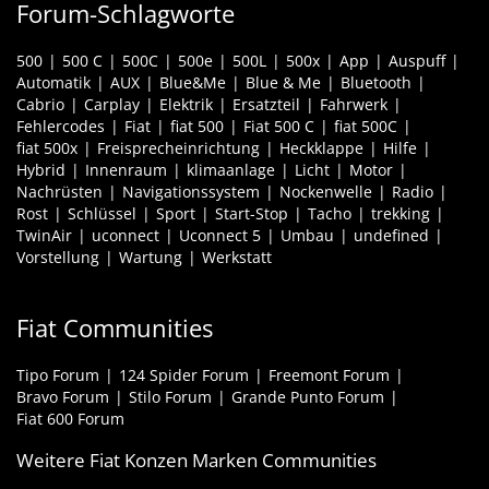
Forum-Schlagworte
500
500 C
500C
500e
500L
500x
App
Auspuff
Automatik
AUX
Blue&Me
Blue & Me
Bluetooth
Cabrio
Carplay
Elektrik
Ersatzteil
Fahrwerk
Fehlercodes
Fiat
fiat 500
Fiat 500 C
fiat 500C
fiat 500x
Freisprecheinrichtung
Heckklappe
Hilfe
Hybrid
Innenraum
klimaanlage
Licht
Motor
Nachrüsten
Navigationssystem
Nockenwelle
Radio
Rost
Schlüssel
Sport
Start-Stop
Tacho
trekking
TwinAir
uconnect
Uconnect 5
Umbau
undefined
Vorstellung
Wartung
Werkstatt
Fiat Communities
Tipo Forum
124 Spider Forum
Freemont Forum
Bravo Forum
Stilo Forum
Grande Punto Forum
Fiat 600 Forum
Weitere Fiat Konzen Marken Communities