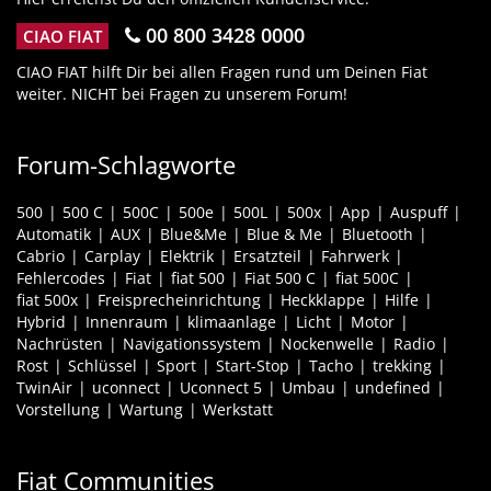
00 800 3428 0000
CIAO FIAT
CIAO FIAT hilft Dir bei allen Fragen rund um Deinen Fiat
weiter. NICHT bei Fragen zu unserem Forum!
Forum-Schlagworte
500
500 C
500C
500e
500L
500x
App
Auspuff
Automatik
AUX
Blue&Me
Blue & Me
Bluetooth
Cabrio
Carplay
Elektrik
Ersatzteil
Fahrwerk
Fehlercodes
Fiat
fiat 500
Fiat 500 C
fiat 500C
fiat 500x
Freisprecheinrichtung
Heckklappe
Hilfe
Hybrid
Innenraum
klimaanlage
Licht
Motor
Nachrüsten
Navigationssystem
Nockenwelle
Radio
Rost
Schlüssel
Sport
Start-Stop
Tacho
trekking
TwinAir
uconnect
Uconnect 5
Umbau
undefined
Vorstellung
Wartung
Werkstatt
Fiat Communities