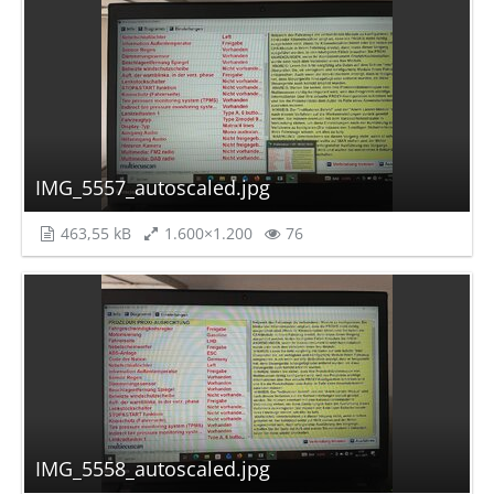
IMG_5557_autoscaled.jpg
463,55 kB
1.600×1.200
76
IMG_5558_autoscaled.jpg