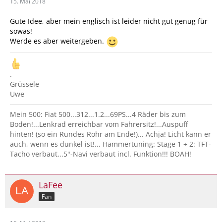
15. Mai 2018
Gute Idee, aber mein englisch ist leider nicht gut genug für
sowas!
Werde es aber weitergeben.
.
Grüssele
Uwe
Mein 500: Fiat 500...312...1.2...69PS...4 Räder bis zum
Boden!...Lenkrad erreichbar vom Fahrersitz!...Auspuff
hinten! (so ein Rundes Rohr am Ende!)... Achja! Licht kann er
auch, wenn es dunkel ist!... Hammertuning: Stage 1 + 2: TFT-
Tacho verbaut...5"-Navi verbaut incl. Funktion!!! BOAH!
LaFee
Fan