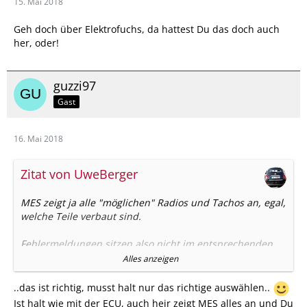
15. Mai 2018
Geh doch über Elektrofuchs, da hattest Du das doch auch
her, oder!
guzzi97
Gast
16. Mai 2018
Zitat von UweBerger
MES zeigt ja alle "möglichen" Radios und Tachos an, egal,
welche Teile verbaut sind.
Fehlermeldungen sitzen also nicht im entsprechenden
Radio, sondern irgendwo in einem (Body-)Modul im Auto.
Alles anzeigen
Hm, weiss gar nicht, ob Samstag meine Werkstatt auf hat.
..das ist richtig, musst halt nur das richtige auswählen..
Auf alle Fälle fahre ich dort vorbei, da Carglass in der
Ist halt wie mit der ECU, auch heir zeigt MES alles an und Du