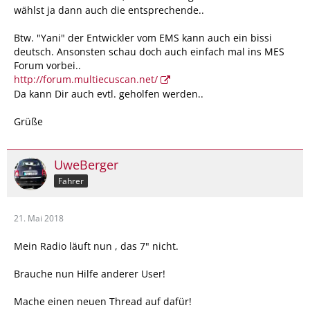
Nähe ist.
wählst ja dann auch die entsprechende..
Auf so eine Art "Werkseinstellung" mit der Software der
Btw. "Yani" der Entwickler vom EMS kann auch ein bissi
Werkstatt hoffe ich nun auch erstmal.
deutsch. Ansonsten schau doch auch einfach mal ins MES
Forum vorbei..
Kollege mut seinem 7"er ist bei Fiat direkt dran.
http://forum.multiecuscan.net/
Da kann Dir auch evtl. geholfen werden..
Grüße
UweBerger
Fahrer
21. Mai 2018
Mein Radio läuft nun , das 7" nicht.
Brauche nun Hilfe anderer User!
Mache einen neuen Thread auf dafür!