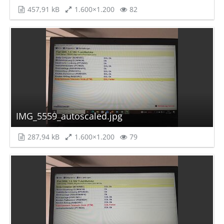
457,91 kB
1.600×1.200
82
IMG_5559_autoscaled.jpg
287,94 kB
1.600×1.200
79