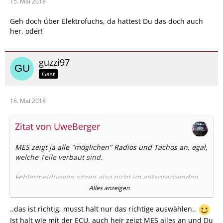
15. Mai 2018
Geh doch über Elektrofuchs, da hattest Du das doch auch
her, oder!
guzzi97
Gast
16. Mai 2018
Zitat von UweBerger
MES zeigt ja alle "möglichen" Radios und Tachos an, egal,
welche Teile verbaut sind.
Fehlermeldungen sitzen also nicht im entsprechenden
Radio, sondern irgendwo in einem (Body-)Modul im Auto.
Alles anzeigen
Hm, weiss gar nicht, ob Samstag meine Werkstatt auf hat.
..das ist richtig, musst halt nur das richtige auswählen..
Auf alle Fälle fahre ich dort vorbei, da Carglass in der
Ist halt wie mit der ECU, auch heir zeigt MES alles an und Du