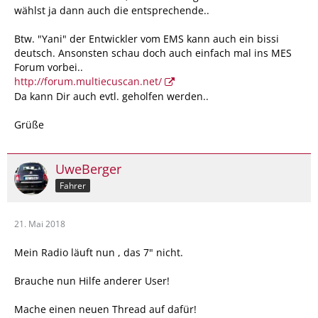
Nähe ist.
wählst ja dann auch die entsprechende..
Auf so eine Art "Werkseinstellung" mit der Software der
Btw. "Yani" der Entwickler vom EMS kann auch ein bissi
Werkstatt hoffe ich nun auch erstmal.
deutsch. Ansonsten schau doch auch einfach mal ins MES
Forum vorbei..
Kollege mut seinem 7"er ist bei Fiat direkt dran.
http://forum.multiecuscan.net/
Da kann Dir auch evtl. geholfen werden..
Grüße
UweBerger
Fahrer
21. Mai 2018
Mein Radio läuft nun , das 7" nicht.
Brauche nun Hilfe anderer User!
Mache einen neuen Thread auf dafür!