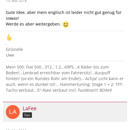
15. Mai 2018
Gute Idee, aber mein englisch ist leider nicht gut genug für
sowas!
Werde es aber weitergeben.
.
Grüssele
Uwe
Mein 500: Fiat 500...312...1.2...69PS...4 Räder bis zum
Boden!...Lenkrad erreichbar vom Fahrersitz!...Auspuff
hinten! (so ein Rundes Rohr am Ende!)... Achja! Licht kann er
auch, wenn es dunkel ist!... Hammertuning: Stage 1 + 2: TFT-
Tacho verbaut...5"-Navi verbaut incl. Funktion!!! BOAH!
LaFee
Fan