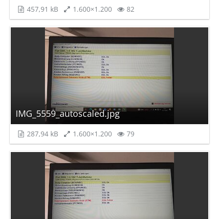
457,91 kB
1.600×1.200
82
IMG_5559_autoscaled.jpg
287,94 kB
1.600×1.200
79