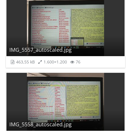
IMG_5557_autoscaled.jpg
463,55 kB
1.600×1.200
76
IMG_5558_autoscaled.jpg