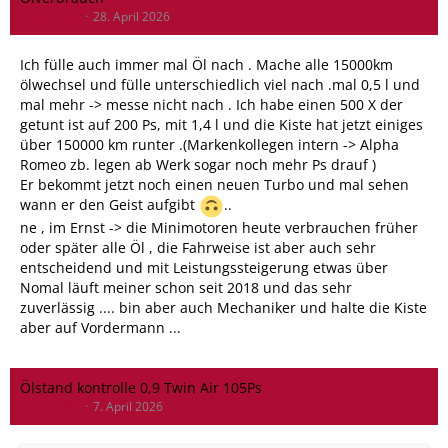
meier500x
28. April 2026
Ich fülle auch immer mal Öl nach . Mache alle 15000km
ölwechsel und fülle unterschiedlich viel nach .mal 0,5 l und
mal mehr -> messe nicht nach . Ich habe einen 500 X der
getunt ist auf 200 Ps, mit 1,4 l und die Kiste hat jetzt einiges
über 150000 km runter .(Markenkollegen intern -> Alpha
Romeo zb. legen ab Werk sogar noch mehr Ps drauf )
Er bekommt jetzt noch einen neuen Turbo und mal sehen
wann er den Geist aufgibt
..
ne , im Ernst -> die Minimotoren heute verbrauchen früher
oder später alle Öl , die Fahrweise ist aber auch sehr
entscheidend und mit Leistungssteigerung etwas über
Nomal läuft meiner schon seit 2018 und das sehr
zuverlässig .... bin aber auch Mechaniker und halte die Kiste
aber auf Vordermann ...
Ölstand kontrolle 0,9 Twin Air 105Ps
meier500x
7. April 2026