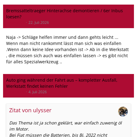
Bremssatteltraeger Hinterachse demontieren / 6er Inbus
loesen?
meier500x
22. Juli 2026
Naja -> Schläge helfen immer und dann gehts leicht ...
Wenn man nicht rankommt lässt man sich was einfallen
.Wenn dann keine Idee vorhanden ist -> Ab in die Werkstatt
, die müssen sich auch was einfallen lassen -> es gibt nicht
für alles Spezialwerkzeug ..
Auto ging während der Fahrt aus – kompletter Ausfall,
Werkstatt findet keinen Fehler
meier500x
4. Juli 2026
Zitat von ulysser
Das Thema ist ja schon geklärt, war einfach zuwenig öl
im Motor.
Bei Fiat müssen die Batterien, bis Bj. 2022 nicht