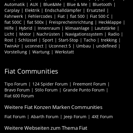
Automatik
AUX
Blue&Me
Blue & Me
Bluetooth
Carplay
Elektrik
Endschalldämpfer
Ersatzteil
Fahrwerk
Fehlercodes
Fiat
fiat 500
Fiat 500 C
fiat 500C
fiat 500x
Freisprecheinrichtung
Heckklappe
Hilfe
Hybrid
Innenraum
klimaanlage
Lautstärke
Licht
Motor
Nachrüsten
Navigationssystem
Radio
Rost
Schlüssel
Sport
Start-Stop
Tacho
trekking
TwinAir
uconnect
Uconnect 5
Umbau
undefined
Vorstellung
Wartung
Werkstatt
Fiat Communities
Tipo Forum
124 Spider Forum
Freemont Forum
Bravo Forum
Stilo Forum
Grande Punto Forum
Fiat 600 Forum
Weitere Fiat Konzen Marken Communities
Fiat Forum
Abarth Forum
Jeep Forum
4XE Forum
Weitere Webseiten zum Thema Fiat