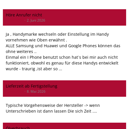
Höre Anrufer nicht
meier500x
2. Juni 2026
Ja , Handymarke wechseln oder Einstellung im Handy
vornehmen wie Oben erwähnt .
ALLE Samsung und Huawei und Google Phones können das
ohne weiteres ..
Einmal ein I Phone benutzt schon hat`s bei mir auch nicht
funktioniert, obwohl es genau für diese Handys entwickelt
wurde - traurig ,ist aber so ...
Lieferzeit ab Fertigstellung
meier500x
8. Mai 2026
Typische Vorgehensweise der Hersteller -> wenn
Unterschrieben ist dann lassen Die sich Zeit ....
Ölverbrauch