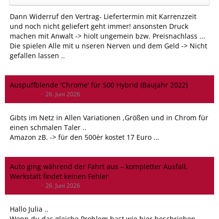
Dann Widerruf den Vertrag- Liefertermin mit Karrenzzeit
und noch nicht geliefert geht immer! ansonsten Druck
machen mit Anwalt -> hiolt ungemein bzw. Preisnachlass ...
Die spielen Alle mit u nseren Nerven und dem Geld -> Nicht
gefallen lassen ..
Auspuffblende 'Chrome' für 500 Hybrid (Baujahr 2022)
meier500x
26. Juni 2026
Gibts im Netz in Allen Variationen ,Größen und in Chrom für
einen schmalen Taler ..
Amazon zB. -> für den 500èr kostet 17 Euro ...
Auto ging während der Fahrt aus – kompletter Ausfall,
Werkstatt findet keinen Fehler
meier500x
26. Juni 2026
Hallo Julia ..
Wenn du das gleiche Problem hast wie hier beschrieben