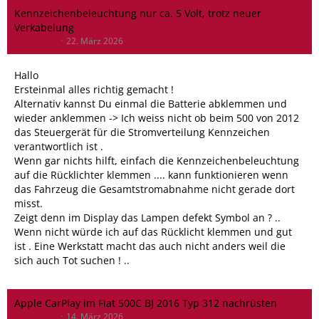
Kennzeichenbeleuchtung nur ca. 5 Volt, trotz neuer
Verkabelung
meier500x
22. März 2026
Hallo
Ersteinmal alles richtig gemacht !
Alternativ kannst Du einmal die Batterie abklemmen und
wieder anklemmen -> Ich weiss nicht ob beim 500 von 2012
das Steuergerät für die Stromverteilung Kennzeichen
verantwortlich ist .
Wenn gar nichts hilft, einfach die Kennzeichenbeleuchtung
auf die Rücklichter klemmen .... kann funktionieren wenn
das Fahrzeug die Gesamtstromabnahme nicht gerade dort
misst.
Zeigt denn im Display das Lampen defekt Symbol an ? ..
Wenn nicht würde ich auf das Rücklicht klemmen und gut
ist . Eine Werkstatt macht das auch nicht anders weil die
sich auch Tot suchen ! ..
Apple CarPlay im Fiat 500C BJ 2016 Typ 312 nachrüsten
meier500x
14. März 2026