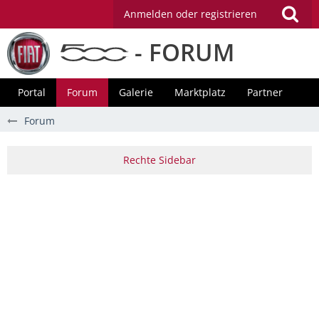
Anmelden oder registrieren
- FORUM
Portal
Forum
Galerie
Marktplatz
Partner
Forum