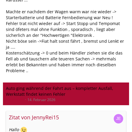
Machte er nachdem der Wagen warm war nie wieder ->
Starterbatterie und Batterie Fernbedienung war Neu !
Fehler trat nicht wieder auf -> Start Stopp und Tempomat
sind öfeters mal ohne Funktion , sporadisch , liegt aber
sicherlich an der "Hochwertigen "Elektronik .
Nicht böse sein ->Fiat halt sonst fährt , bremst und Lenkt er
ja ....
Kostenschätzung -> 0 und beim Händler ziehen sie die das
Fell ab und tauschern alle teueren Sachen -> mehrmals
erlebt bei Bekannten und haben immer noch dieselben
Probleme ..
Auto ging während der Fahrt aus – kompletter Ausfall,
Werkstatt findet keinen Fehler
meier500x
14. Februar 2026
Zitat von JennyRei15
Hallo