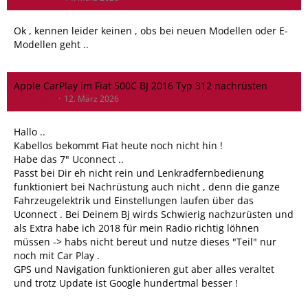
Ok , kennen leider keinen , obs bei neuen Modellen oder E-
Modellen geht ..
Apple CarPlay im Fiat 500C BJ 2016 Typ 312 nachrüsten
meier500x
12. März 2026
Hallo ..
Kabellos bekommt Fiat heute noch nicht hin !
Habe das 7" Uconnect ..
Passt bei Dir eh nicht rein und Lenkradfernbedienung
funktioniert bei Nachrüstung auch nicht , denn die ganze
Fahrzeugelektrik und Einstellungen laufen über das
Uconnect . Bei Deinem Bj wirds Schwierig nachzurüsten und
als Extra habe ich 2018 für mein Radio richtig löhnen
müssen -> habs nicht bereut und nutze dieses "Teil" nur
noch mit Car Play .
GPS und Navigation funktionieren gut aber alles veraltet
und trotz Update ist Google hundertmal besser !