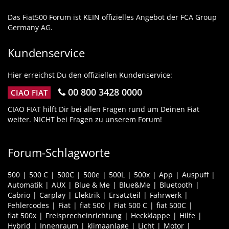
Das Fiat500 Forum ist KEIN offizielles Angebot der FCA Group
Germany AG.
Kundenservice
Hier erreichst Du den offiziellen Kundenservice:
00 800 3428 0000
CIAO FIAT
CIAO FIAT hilft Dir bei allen Fragen rund um Deinen Fiat
weiter. NICHT bei Fragen zu unserem Forum!
Forum-Schlagworte
500
500 C
500C
500e
500L
500x
App
Auspuff
Automatik
AUX
Blue & Me
Blue&Me
Bluetooth
Cabrio
Carplay
Elektrik
Ersatzteil
Fahrwerk
Fehlercodes
Fiat
fiat 500
Fiat 500 C
fiat 500C
fiat 500x
Freisprecheinrichtung
Heckklappe
Hilfe
Hybrid
Innenraum
klimaanlage
Licht
Motor