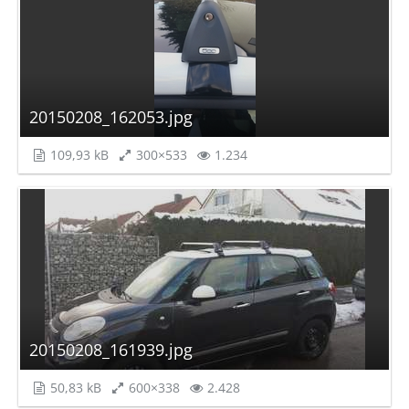
20150208_162053.jpg
109,93 kB
300×533
1.234
20150208_161939.jpg
50,83 kB
600×338
2.428