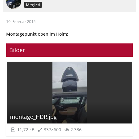
Mitglied
10. Februar 2015
Montagepunkt oben im Holm:
Bilder
montage_HDR.jpg
11,72 kB
337×600
2.336