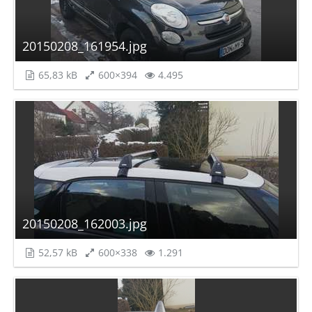
20150208_161954.jpg
65,83 kB
600×394
4.495
20150208_162003.jpg
52,57 kB
600×338
1.291