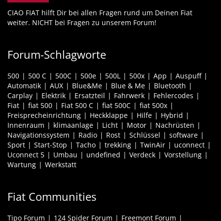
CIAO FIAT hilft Dir bei allen Fragen rund um Deinen Fiat
weiter. NICHT bei Fragen zu unserem Forum!
Forum-Schlagworte
500
500 C
500C
500e
500L
500x
App
Auspuff
Automatik
AUX
Blue&Me
Blue & Me
Bluetooth
Carplay
Elektrik
Ersatzteil
Fahrwerk
Fehlercodes
Fiat
fiat 500
Fiat 500 C
fiat 500C
fiat 500x
Freisprecheinrichtung
Heckklappe
Hilfe
Hybrid
Innenraum
klimaanlage
Licht
Motor
Nachrüsten
Navigationssystem
Radio
Rost
Schlüssel
software
Sport
Start-Stop
Tacho
trekking
TwinAir
uconnect
Uconnect 5
Umbau
undefined
Verdeck
Vorstellung
Wartung
Werkstatt
Fiat Communities
Tipo Forum
124 Spider Forum
Freemont Forum