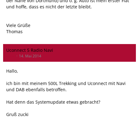
der Nähe von Dortmund) und o. g. Auto ist mein erster Fiat
und hoffe, dass es nicht der letzte bleibt.
Viele Grüße
Thomas
Uconnect 5 Radio Navi
zucki
14. Mai 2014
Hallo,
ich bin mit meinem 500L Trekking und Uconnect mit Navi
und DAB ebenfalls betroffen.
Hat denn das Systemupdate etwas gebracht?
Gruß zucki