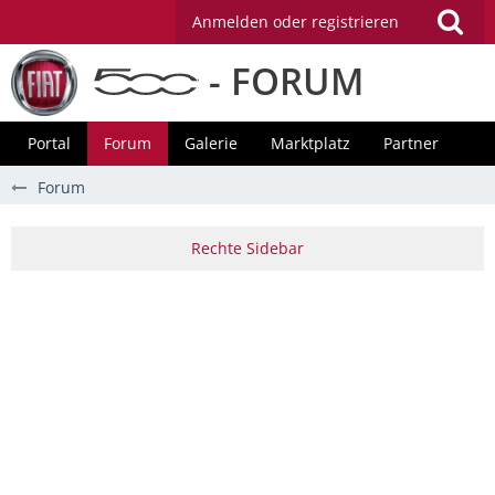
Anmelden oder registrieren
- FORUM
Portal
Forum
Galerie
Marktplatz
Partner
Forum