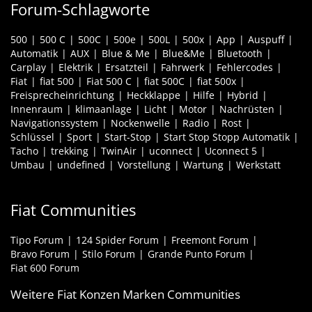
Forum-Schlagworte
500
500 C
500C
500e
500L
500x
App
Auspuff
Automatik
AUX
Blue & Me
Blue&Me
Bluetooth
Carplay
Elektrik
Ersatzteil
Fahrwerk
Fehlercodes
Fiat
fiat 500
Fiat 500 C
fiat 500C
fiat 500x
Freisprecheinrichtung
Heckklappe
Hilfe
Hybrid
Innenraum
klimaanlage
Licht
Motor
Nachrüsten
Navigationssystem
Nockenwelle
Radio
Rost
Schlüssel
Sport
Start-Stop
Start Stop Stopp Automatik
Tacho
trekking
TwinAir
uconnect
Uconnect 5
Umbau
undefined
Vorstellung
Wartung
Werkstatt
Fiat Communities
Tipo Forum
124 Spider Forum
Freemont Forum
Bravo Forum
Stilo Forum
Grande Punto Forum
Fiat 600 Forum
Weitere Fiat Konzen Marken Communities