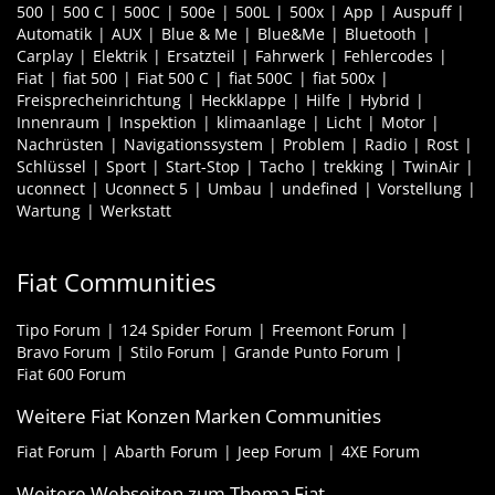
500
500 C
500C
500e
500L
500x
App
Auspuff
Automatik
AUX
Blue & Me
Blue&Me
Bluetooth
Carplay
Elektrik
Ersatzteil
Fahrwerk
Fehlercodes
Fiat
fiat 500
Fiat 500 C
fiat 500C
fiat 500x
Freisprecheinrichtung
Heckklappe
Hilfe
Hybrid
Innenraum
Inspektion
klimaanlage
Licht
Motor
Nachrüsten
Navigationssystem
Problem
Radio
Rost
Schlüssel
Sport
Start-Stop
Tacho
trekking
TwinAir
uconnect
Uconnect 5
Umbau
undefined
Vorstellung
Wartung
Werkstatt
Fiat Communities
Tipo Forum
124 Spider Forum
Freemont Forum
Bravo Forum
Stilo Forum
Grande Punto Forum
Fiat 600 Forum
Weitere Fiat Konzen Marken Communities
Fiat Forum
Abarth Forum
Jeep Forum
4XE Forum
Weitere Webseiten zum Thema Fiat