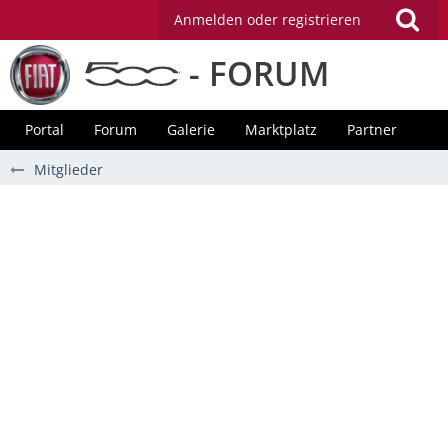
Anmelden oder registrieren
- FORUM
Portal
Forum
Galerie
Marktplatz
Partner
Mitglieder