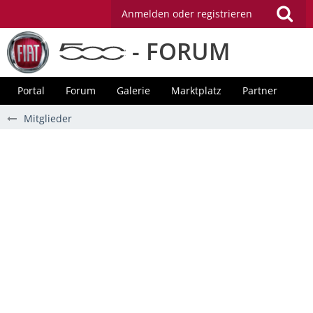
Anmelden oder registrieren
- FORUM
Portal
Forum
Galerie
Marktplatz
Partner
Mitglieder