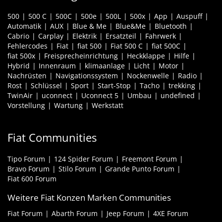
500
500 C
500C
500e
500L
500x
App
Auspuff
Automatik
AUX
Blue & Me
Blue&Me
Bluetooth
Cabrio
Carplay
Elektrik
Ersatzteil
Fahrwerk
Fehlercodes
Fiat
fiat 500
Fiat 500 C
fiat 500C
fiat 500x
Freisprecheinrichtung
Heckklappe
Hilfe
Hybrid
Innenraum
klimaanlage
Licht
Motor
Nachrüsten
Navigationssystem
Nockenwelle
Radio
Rost
Schlüssel
Sport
Start-Stop
Tacho
trekking
TwinAir
uconnect
Uconnect 5
Umbau
undefined
Vorstellung
Wartung
Werkstatt
Fiat Communities
Tipo Forum
124 Spider Forum
Freemont Forum
Bravo Forum
Stilo Forum
Grande Punto Forum
Fiat 600 Forum
Weitere Fiat Konzen Marken Communities
Fiat Forum
Abarth Forum
Jeep Forum
4XE Forum