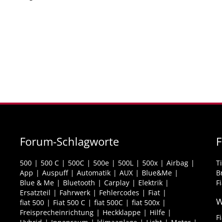
Forum-Schlagworte
F
500
500 C
500C
500e
500L
500x
Airbag
T
App
Auspuff
Automatik
AUX
Blue&Me
B
Blue & Me
Bluetooth
Carplay
Elektrik
F
Ersatzteil
Fahrwerk
Fehlercodes
Fiat
W
fiat 500
Fiat 500 C
fiat 500C
fiat 500x
Freisprecheinrichtung
Heckklappe
Hilfe
F