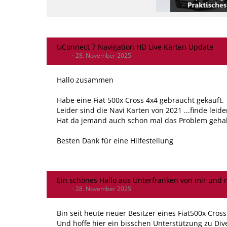
UConnect 7 Navigation HD Live Karten Update
LPW
28. November 2025
Hallo zusammen
Habe eine Fiat 500x Cross 4x4 gebraucht gekauft.
Leider sind die Navi Karten von 2021 ...finde lei
Hat da jemand auch schon mal das Problem gehab
Besten Dank für eine Hilfestellung
Ein schönes Hallo aus Unterfranken von mir und 
LPW
28. November 2025
Bin seit heute neuer Besitzer eines Fiat500x Cross
Und hoffe hier ein bisschen Unterstützung zu D