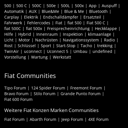
500
500 C
500C
500e
500L
500x
App
Auspuff
Automatik
AUX
Blue&Me
Blue & Me
Bluetooth
Carplay
Elektrik
Endschalldämpfer
Ersatzteil
Fahrwerk
Fehlercodes
Fiat
fiat 500
Fiat 500 C
fiat 500C
fiat 500x
Freisprecheinrichtung
Heckklappe
Hilfe
Hybrid
Innenraum
Inspektion
klimaanlage
Licht
Motor
Nachrüsten
Navigationssystem
Radio
Rost
Schlüssel
Sport
Start-Stop
Tacho
trekking
TwinAir
uconnect
Uconnect 5
Umbau
undefined
Vorstellung
Wartung
Werkstatt
Fiat Communities
Tipo Forum
124 Spider Forum
Freemont Forum
Bravo Forum
Stilo Forum
Grande Punto Forum
Fiat 600 Forum
Weitere Fiat Konzen Marken Communities
Fiat Forum
Abarth Forum
Jeep Forum
4XE Forum