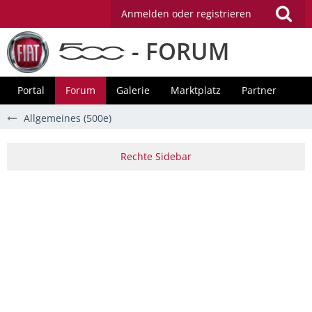
Anmelden oder registrieren
- FORUM
Portal
Forum
Galerie
Marktplatz
Partner
Allgemeines (500e)