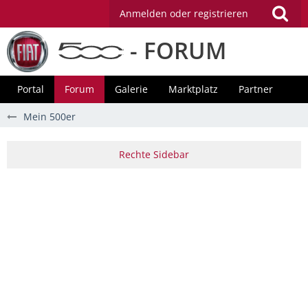
Anmelden oder registrieren
- FORUM
Portal
Forum
Galerie
Marktplatz
Partner
Mein 500er