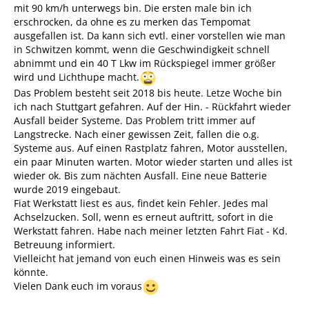
mit 90 km/h unterwegs bin. Die ersten male bin ich
erschrocken, da ohne es zu merken das Tempomat
ausgefallen ist. Da kann sich evtl. einer vorstellen wie man
in Schwitzen kommt, wenn die Geschwindigkeit schnell
abnimmt und ein 40 T Lkw im Rückspiegel immer größer
wird und Lichthupe macht.
Das Problem besteht seit 2018 bis heute. Letze Woche bin
ich nach Stuttgart gefahren. Auf der Hin. - Rückfahrt wieder
Ausfall beider Systeme. Das Problem tritt immer auf
Langstrecke. Nach einer gewissen Zeit, fallen die o.g.
Systeme aus. Auf einen Rastplatz fahren, Motor ausstellen,
ein paar Minuten warten. Motor wieder starten und alles ist
wieder ok. Bis zum nächten Ausfall. Eine neue Batterie
wurde 2019 eingebaut.
Fiat Werkstatt liest es aus, findet kein Fehler. Jedes mal
Achselzucken. Soll, wenn es erneut auftritt, sofort in die
Werkstatt fahren. Habe nach meiner letzten Fahrt Fiat - Kd.
Betreuung informiert.
Vielleicht hat jemand von euch einen Hinweis was es sein
könnte.
Vielen Dank euch im voraus