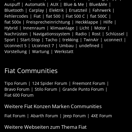
Auspuff
Automatik
AUX
Blue & Me
Blue&Me
Bluetooth
Carplay
Elektrik
Ersatzteil
Fahrwerk
Fehlercodes
Fiat
fiat 500
Fiat 500 C
fiat 500C
fiat 500x
Freisprecheinrichtung
Heckklappe
Hilfe
Hybrid
Innenraum
klimaanlage
Licht
Motor
Nachrüsten
Navigationssystem
Radio
Rost
Schlüssel
Sport
Start-Stop
Tacho
trekking
TwinAir
uconnect
Uconnect 5
Uconnect 7
Umbau
undefined
Vorstellung
Wartung
Werkstatt
Fiat Communities
Tipo Forum
124 Spider Forum
Freemont Forum
Bravo Forum
Stilo Forum
Grande Punto Forum
Fiat 600 Forum
Weitere Fiat Konzen Marken Communities
Fiat Forum
Abarth Forum
Jeep Forum
4XE Forum
Weitere Webseiten zum Thema Fiat