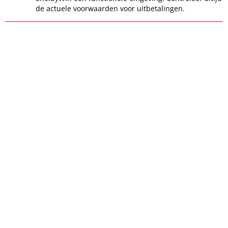
de actuele voorwaarden voor uitbetalingen.