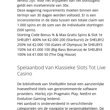
vereist zijn. Voor het vrijspelen van het bonusgeld
geldt een inzetvereiste van 30x.
Deze wagering requirements moeten binnen een
termijn van 30 dagen worden voltooid. Er is een
inconsistentie in de data tussen een totale claim van
1.000 spins en de som van de individuele stortingen
(500 spins).
Storting Code Bonus % & Max Gratis Spins & Slot 1e
SHELBY1 400% tot €2.000 200 (Starburst) 2e SHELBY2
250% tot €2.000 150 (Gates of Olympus) 3e SHELBY3
150% tot €1.000 100 (Big Bass Bonanza) 4e SHELBY4
100% tot €1.000 50 (The Dog House)
Spelaanbod Van Klassieke Slots Tot Live
Casino
De bibliotheek van ShelbyWin bevat een aanzienlijke
hoeveelheid titels van gerenommeerde software
providers. Hierbij zijn Pragmatic Play, NetEnt en
Evolution Gaming leidend.
Het aanbod is onderverdeeld in verschillende
categorieën om de navigatie te vergemakkelijken. De