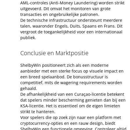
AML-controles (Anti-Money Laundering) worden strikt
uitgevoerd. Dit omvat het monitoren van grote
transacties en ongebruikelijke patronen.
De technische infrastructuur ondersteunt meerdere
talen, waaronder Engels, Duits, Spaans en Frans. Dit
vergroot de toegankelijkheid voor een internationaal
publiek.
Conclusie en Marktpositie
ShelbyWin positioneert zich als een moderne
aanbieder met een sterke focus op visuele impact en
een breed spelaanbod. De bonusstructuur is
competitief, mits de wagering requirements worden
gehaald.
De afhankelijkheid van een Curaçao-licentie betekent
dat spelers minder bescherming genieten dan bij een
KSA-licentie. Het is essentieel om de eigen limieten
strikt te hanteren.
Voor spelers die op zoek zijn naar een platform met
cryptocurrency-opties en een rauw design, biedt
ShelbyWin een functionele omgeving. Controleer altijd