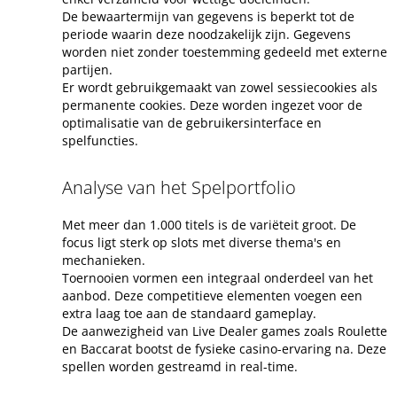
De bewaartermijn van gegevens is beperkt tot de
periode waarin deze noodzakelijk zijn. Gegevens
worden niet zonder toestemming gedeeld met externe
partijen.
Er wordt gebruikgemaakt van zowel sessiecookies als
permanente cookies. Deze worden ingezet voor de
optimalisatie van de gebruikersinterface en
spelfuncties.
Analyse van het Spelportfolio
Met meer dan 1.000 titels is de variëteit groot. De
focus ligt sterk op slots met diverse thema's en
mechanieken.
Toernooien vormen een integraal onderdeel van het
aanbod. Deze competitieve elementen voegen een
extra laag toe aan de standaard gameplay.
De aanwezigheid van Live Dealer games zoals Roulette
en Baccarat bootst de fysieke casino-ervaring na. Deze
spellen worden gestreamd in real-time.