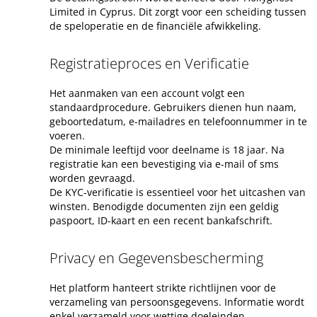
Limited in Cyprus. Dit zorgt voor een scheiding tussen
de speloperatie en de financiële afwikkeling.
Registratieproces en Verificatie
Het aanmaken van een account volgt een
standaardprocedure. Gebruikers dienen hun naam,
geboortedatum, e-mailadres en telefoonnummer in te
voeren.
De minimale leeftijd voor deelname is 18 jaar. Na
registratie kan een bevestiging via e-mail of sms
worden gevraagd.
De KYC-verificatie is essentieel voor het uitcashen van
winsten. Benodigde documenten zijn een geldig
paspoort, ID-kaart en een recent bankafschrift.
Privacy en Gegevensbescherming
Het platform hanteert strikte richtlijnen voor de
verzameling van persoonsgegevens. Informatie wordt
enkel verzameld voor wettige doeleinden.