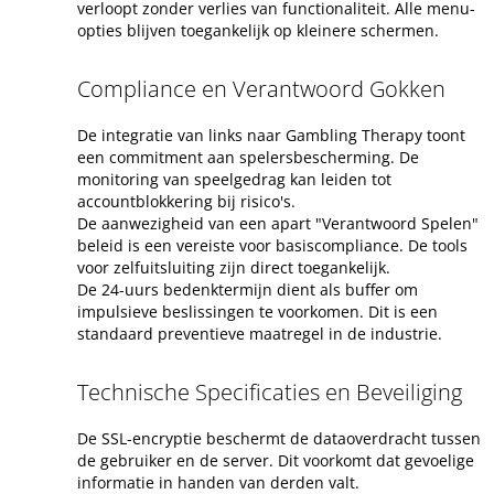
verloopt zonder verlies van functionaliteit. Alle menu-
opties blijven toegankelijk op kleinere schermen.
Compliance en Verantwoord Gokken
De integratie van links naar Gambling Therapy toont
een commitment aan spelersbescherming. De
monitoring van speelgedrag kan leiden tot
accountblokkering bij risico's.
De aanwezigheid van een apart "Verantwoord Spelen"
beleid is een vereiste voor basiscompliance. De tools
voor zelfuitsluiting zijn direct toegankelijk.
De 24-uurs bedenktermijn dient als buffer om
impulsieve beslissingen te voorkomen. Dit is een
standaard preventieve maatregel in de industrie.
Technische Specificaties en Beveiliging
De SSL-encryptie beschermt de dataoverdracht tussen
de gebruiker en de server. Dit voorkomt dat gevoelige
informatie in handen van derden valt.