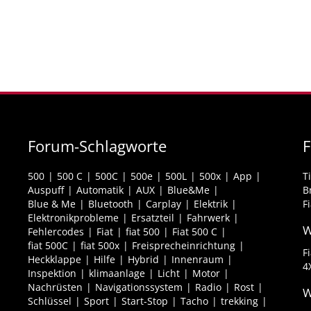
Forum-Schlagworte
F
500
500 C
500C
500e
500L
500x
App
T
Auspuff
Automatik
AUX
Blue&Me
B
Blue & Me
Bluetooth
Carplay
Elektrik
F
Elektronikprobleme
Ersatzteil
Fahrwerk
W
Fehlercodes
Fiat
fiat 500
Fiat 500 C
fiat 500C
fiat 500x
Freisprecheinrichtung
F
Heckklappe
Hilfe
Hybrid
Innenraum
4
Inspektion
klimaanlage
Licht
Motor
Nachrüsten
Navigationssystem
Radio
Rost
W
Schlüssel
Sport
Start-Stop
Tacho
trekking