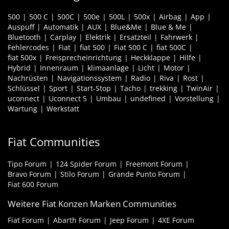
500
500 C
500C
500e
500L
500x
Airbag
App
Auspuff
Automatik
AUX
Blue&Me
Blue & Me
Bluetooth
Carplay
Elektrik
Ersatzteil
Fahrwerk
Fehlercodes
Fiat
fiat 500
Fiat 500 C
fiat 500C
fiat 500x
Freisprecheinrichtung
Heckklappe
Hilfe
Hybrid
Innenraum
klimaanlage
Licht
Motor
Nachrüsten
Navigationssystem
Radio
Riva
Rost
Schlüssel
Sport
Start-Stop
Tacho
trekking
TwinAir
uconnect
Uconnect 5
Umbau
undefined
Vorstellung
Wartung
Werkstatt
Fiat Communities
Tipo Forum
124 Spider Forum
Freemont Forum
Bravo Forum
Stilo Forum
Grande Punto Forum
Fiat 600 Forum
Weitere Fiat Konzen Marken Communities
Fiat Forum
Abarth Forum
Jeep Forum
4XE Forum