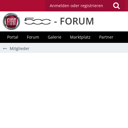
Anmelden oder registrieren
- FORUM
Portal
Forum
Galerie
Marktplatz
Partner
Mitglieder