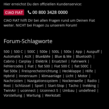
Hier erreichst Du den offiziellen Kundenservice:
00 800 3428 0000
CIAO FIAT
CIAO FIAT hilft Dir bei allen Fragen rund um Deinen Fiat
weiter. NICHT bei Fragen zu unserem Forum!
Forum-Schlagworte
500
500 C
500C
500e
500L
500x
App
Auspuff
Automatik
AUX
Blue&Me
Blue & Me
Bluetooth
Cabrio
Carplay
Elektrik
Ersatzteil
Fahrwerk
Fehlercodes
Fiat
fiat 500
Fiat 500 C
fiat 500C
fiat 500x
Freisprecheinrichtung
Heckklappe
Hilfe
Hybrid
Innenraum
klimaanlage
Licht
Motor
Nachrüsten
Navigationssystem
Nockenwelle
Radio
Rost
Schlüssel
Sport
Start-Stop
Tacho
trekking
TwinAir
uconnect
Uconnect 5
Umbau
undefined
Vorstellung
Wartung
Werkstatt