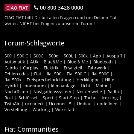
00 800 3428 0000
CIAO FIAT
CIAO FIAT hilft Dir bei allen Fragen rund um Deinen Fiat
weiter. NICHT bei Fragen zu unserem Forum!
Forum-Schlagworte
500
500 C
500C
500e
500L
500x
App
Auspuff
Automatik
AUX
Blue&Me
Blue & Me
Bluetooth
Cabrio
Carplay
Elektrik
Ersatzteil
Fahrwerk
Fehlercodes
Fiat
fiat 500
Fiat 500 C
fiat 500C
fiat 500x
Freisprecheinrichtung
Heckklappe
Hilfe
Hybrid
Innenraum
klimaanlage
Licht
Motor
Nachrüsten
Navigationssystem
Nockenwelle
Radio
Rost
Schlüssel
Sport
Start-Stop
Tacho
trekking
TwinAir
uconnect
Uconnect 5
Umbau
undefined
Vorstellung
Wartung
Werkstatt
Fiat Communities