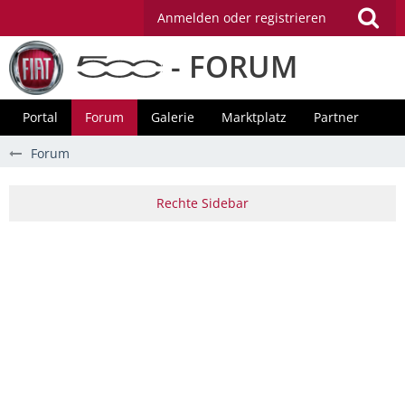
Anmelden oder registrieren
- FORUM
Portal
Forum
Galerie
Marktplatz
Partner
Forum