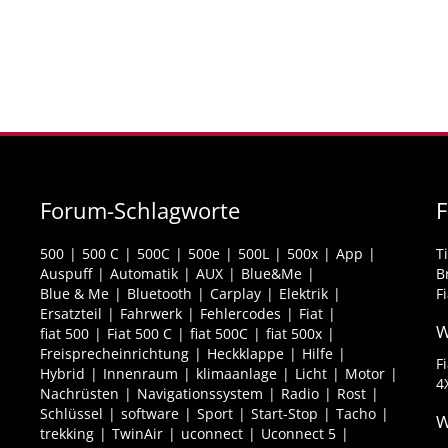
Forum-Schlagworte
F
500
500 C
500C
500e
500L
500x
App
T
Auspuff
Automatik
AUX
Blue&Me
B
Blue & Me
Bluetooth
Carplay
Elektrik
F
Ersatzteil
Fahrwerk
Fehlercodes
Fiat
W
fiat 500
Fiat 500 C
fiat 500C
fiat 500x
Freisprecheinrichtung
Heckklappe
Hilfe
F
Hybrid
Innenraum
klimaanlage
Licht
Motor
4
Nachrüsten
Navigationssystem
Radio
Rost
Schlüssel
software
Sport
Start-Stop
Tacho
W
trekking
TwinAir
uconnect
Uconnect 5