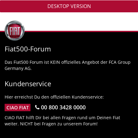
DESKTOP VERSION
Fiat500-Forum
Das Fiat500 Forum ist KEIN offizielles Angebot der FCA Group
Germany AG.
Kundenservice
Hier erreichst Du den offiziellen Kundenservice:
00 800 3428 0000
CIAO FIAT
CIAO FIAT hilft Dir bei allen Fragen rund um Deinen Fiat
weiter. NICHT bei Fragen zu unserem Forum!