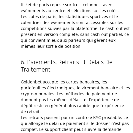
ticket de paris repose sur trois colonnes, avec
événements au centre et sélections sur les côtés.
Les cotes de paris, les statistiques sportives et le
calendrier des événements sont accessibles sur les
compétitions suivies par la plateforme. Le cash-out est
présent en version complète, sans cash-out partiel, ce
qui convient mieux aux parieurs qui gèrent eux-
mêmes leur sortie de position.
6. Paiements, Retraits Et Délais De
Traitement
Goldenbet accepte les cartes bancaires, les
portefeuilles électroniques, le virement bancaire et les
crypto-monnaies. Les méthodes de paiement ne
donnent pas les mêmes délais, et l’expérience de
dépôt reste en général plus rapide que l’expérience
de retrait.
Les retraits passent par un contrôle KYC préalable, ce
qui allonge le délai de paiement si le dossier n’est pas
complet. Le support client peut suivre la demande,