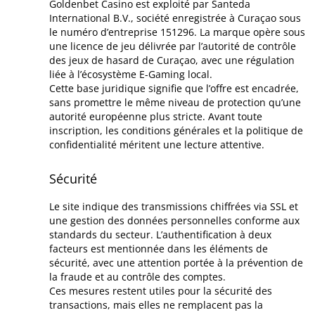
Goldenbet Casino est exploité par Santeda
International B.V., société enregistrée à Curaçao sous
le numéro d’entreprise 151296. La marque opère sous
une licence de jeu délivrée par l’autorité de contrôle
des jeux de hasard de Curaçao, avec une régulation
liée à l’écosystème E-Gaming local.
Cette base juridique signifie que l’offre est encadrée,
sans promettre le même niveau de protection qu’une
autorité européenne plus stricte. Avant toute
inscription, les conditions générales et la politique de
confidentialité méritent une lecture attentive.
Sécurité
Le site indique des transmissions chiffrées via SSL et
une gestion des données personnelles conforme aux
standards du secteur. L’authentification à deux
facteurs est mentionnée dans les éléments de
sécurité, avec une attention portée à la prévention de
la fraude et au contrôle des comptes.
Ces mesures restent utiles pour la sécurité des
transactions, mais elles ne remplacent pas la