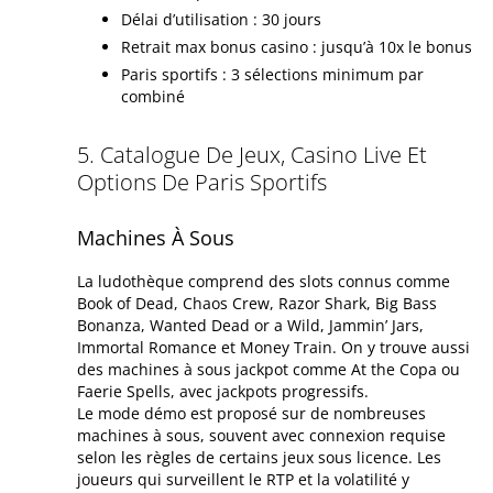
Délai d’utilisation : 30 jours
Retrait max bonus casino : jusqu’à 10x le bonus
Paris sportifs : 3 sélections minimum par
combiné
5. Catalogue De Jeux, Casino Live Et
Options De Paris Sportifs
Machines À Sous
La ludothèque comprend des slots connus comme
Book of Dead, Chaos Crew, Razor Shark, Big Bass
Bonanza, Wanted Dead or a Wild, Jammin’ Jars,
Immortal Romance et Money Train. On y trouve aussi
des machines à sous jackpot comme At the Copa ou
Faerie Spells, avec jackpots progressifs.
Le mode démo est proposé sur de nombreuses
machines à sous, souvent avec connexion requise
selon les règles de certains jeux sous licence. Les
joueurs qui surveillent le RTP et la volatilité y