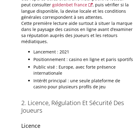
peut consulter
goldenbet france
, puis vérifier si la
langue disponible, la devise locale et les conditions
générales correspondent à ses attentes.
Cette première lecture aide surtout à situer la marque
dans le paysage des casinos en ligne avant d’examiner
sa réputation auprès des joueurs et les retours
médiatiques.
Lancement : 2021
Positionnement : casino en ligne et paris sportifs
Public visé : Europe, avec forte présence
internationale
Intérêt principal : une seule plateforme de
casino pour plusieurs profils de jeu
2. Licence, Régulation Et Sécurité Des
Joueurs
Licence