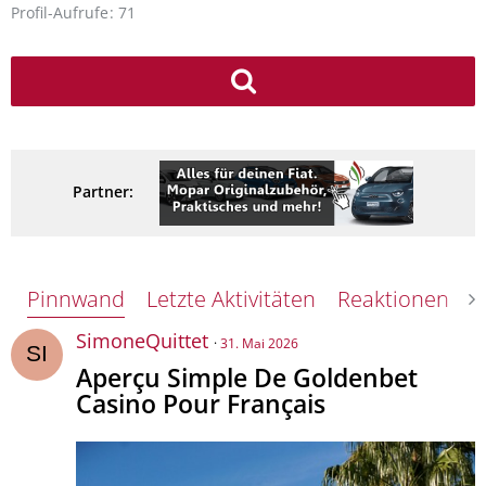
Profil-Aufrufe
71
Partner:
Pinnwand
Letzte Aktivitäten
Reaktionen
Ü
SimoneQuittet
31. Mai 2026
Aperçu Simple De Goldenbet
Casino Pour Français