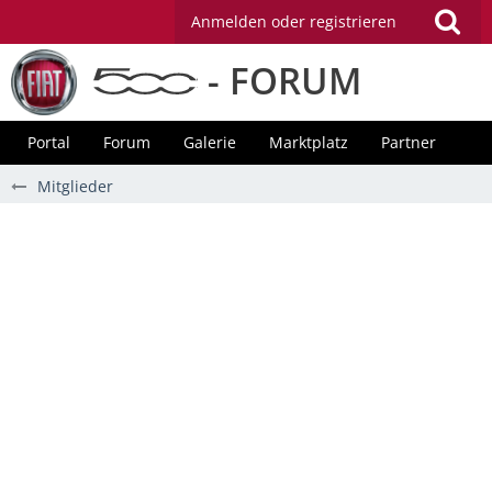
Anmelden oder registrieren
- FORUM
Portal
Forum
Galerie
Marktplatz
Partner
Mitglieder