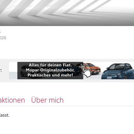
6
026
:
aktionen
Über mich
asst.