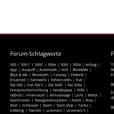
Forum-Schlagworte
F
500
500 C
500C
500e
500L
500x
Airbag
T
App
Auspuff
Automatik
AUX
Blue&Me
B
Blue & Me
Bluetooth
Carplay
Elektrik
F
Ersatzteil
Fahrwerk
Fehlercodes
Fiat
W
fiat 500
Fiat 500 C
fiat 500C
fiat 500x
Freisprecheinrichtung
Heckklappe
Hilfe
F
Hybrid
Innenraum
klimaanlage
Licht
Motor
4
Nachrüsten
Navigationssystem
Radio
Riva
Rost
Schlüssel
Sport
Start-Stop
Tacho
W
trekking
TwinAir
uconnect
Uconnect 5