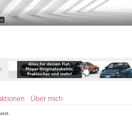
ed
:
aktionen
Über mich
asst.