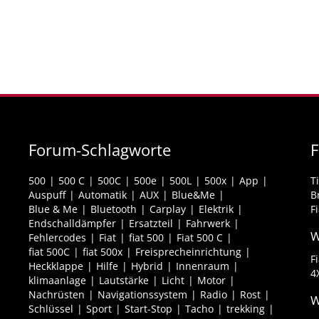
Forum-Schlagworte
F
500
500 C
500C
500e
500L
500x
App
T
Auspuff
Automatik
AUX
Blue&Me
B
Blue & Me
Bluetooth
Carplay
Elektrik
F
Endschalldämpfer
Ersatzteil
Fahrwerk
W
Fehlercodes
Fiat
fiat 500
Fiat 500 C
fiat 500C
fiat 500x
Freisprecheinrichtung
F
Heckklappe
Hilfe
Hybrid
Innenraum
4
klimaanlage
Lautstärke
Licht
Motor
Nachrüsten
Navigationssystem
Radio
Rost
W
Schlüssel
Sport
Start-Stop
Tacho
trekking