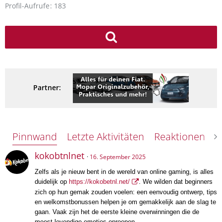
Profil-Aufrufe
183
Partner:
Pinnwand
Letzte Aktivitäten
Reaktionen
Ü
kokobtnlnet
16. September 2025
Zelfs als je nieuw bent in de wereld van online gaming, is alles
duidelijk op
https://kokobetnl.net/
. We wilden dat beginners
zich op hun gemak zouden voelen: een eenvoudig ontwerp, tips
en welkomstbonussen helpen je om gemakkelijk aan de slag te
gaan. Vaak zijn het de eerste kleine overwinningen die de
meest levendige emoties oproepen.