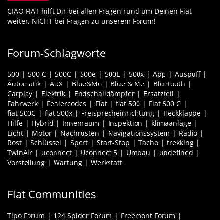
CIAO FIAT hilft Dir bei allen Fragen rund um Deinen Fiat
weiter. NICHT bei Fragen zu unserem Forum!
Forum-Schlagworte
500
500 C
500C
500e
500L
500x
App
Auspuff
Automatik
AUX
Blue&Me
Blue & Me
Bluetooth
Carplay
Elektrik
Endschalldämpfer
Ersatzteil
Fahrwerk
Fehlercodes
Fiat
fiat 500
Fiat 500 C
fiat 500C
fiat 500x
Freisprecheinrichtung
Heckklappe
Hilfe
Hybrid
Innenraum
Inspektion
klimaanlage
Licht
Motor
Nachrüsten
Navigationssystem
Radio
Rost
Schlüssel
Sport
Start-Stop
Tacho
trekking
TwinAir
uconnect
Uconnect 5
Umbau
undefined
Vorstellung
Wartung
Werkstatt
Fiat Communities
Tipo Forum
124 Spider Forum
Freemont Forum