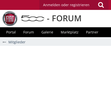
Anmelden oder registrieren
- FORUM
Portal
Forum
Galerie
Marktplatz
Partner
Mitglieder