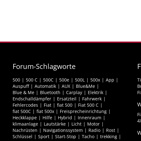
Forum-Schlagworte
F
500
500 C
500C
500e
500L
500x
App
T
Auspuff
Automatik
AUX
Blue&Me
B
Blue & Me
Bluetooth
Carplay
Elektrik
F
Endschalldämpfer
Ersatzteil
Fahrwerk
W
Fehlercodes
Fiat
fiat 500
Fiat 500 C
fiat 500C
fiat 500x
Freisprecheinrichtung
F
Heckklappe
Hilfe
Hybrid
Innenraum
4
klimaanlage
Lautstärke
Licht
Motor
Nachrüsten
Navigationssystem
Radio
Rost
W
Schlüssel
Sport
Start-Stop
Tacho
trekking