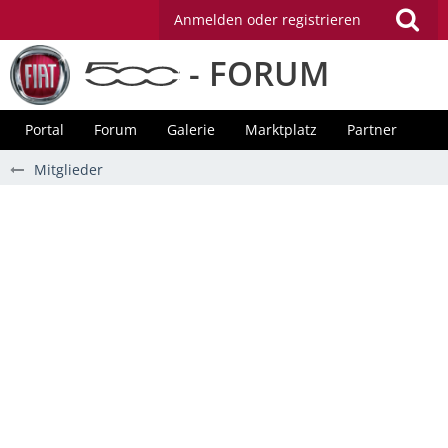
Anmelden oder registrieren
- FORUM
Portal
Forum
Galerie
Marktplatz
Partner
Mitglieder