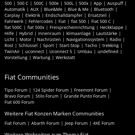
500
500 C
500C
500e
500L
500x
App
Auspuff
Automatik
AUX
Blue&Me
Blue & Me
Bluetooth
Carplay
Elektrik
Endschalldämpfer
Ersatzteil
Fahrwerk
Fehlercodes
Fiat
fiat 500
Fiat 500 C
fiat 500C
fiat 500x
Freisprecheinrichtung
Heckklappe
Hilfe
Hybrid
Innenraum
klimaanlage
Lautstärke
Licht
Motor
Nachrüsten
Navigationssystem
Radio
Rost
Schlüssel
Sport
Start-Stop
Tacho
trekking
TwinAir
uconnect
Uconnect 5
Umbau
undefined
Vorstellung
Wartung
Werkstatt
Fiat Communities
Tipo Forum
124 Spider Forum
Freemont Forum
Bravo Forum
Stilo Forum
Grande Punto Forum
Fiat 600 Forum
Weitere Fiat Konzen Marken Communities
Fiat Forum
Abarth Forum
Jeep Forum
4XE Forum
Weitere Webseiten zum Thema Fiat