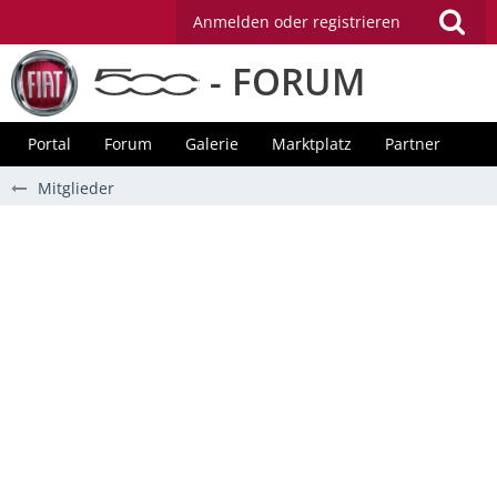
Anmelden oder registrieren
- FORUM
Portal
Forum
Galerie
Marktplatz
Partner
Mitglieder