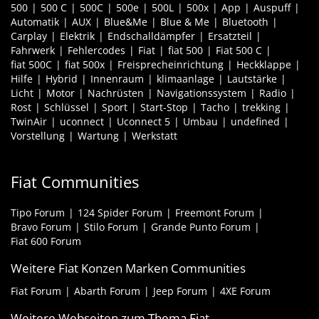
500
500 C
500C
500e
500L
500x
App
Auspuff
Automatik
AUX
Blue&Me
Blue & Me
Bluetooth
Carplay
Elektrik
Endschalldämpfer
Ersatzteil
Fahrwerk
Fehlercodes
Fiat
fiat 500
Fiat 500 C
fiat 500C
fiat 500x
Freisprecheinrichtung
Heckklappe
Hilfe
Hybrid
Innenraum
klimaanlage
Lautstärke
Licht
Motor
Nachrüsten
Navigationssystem
Radio
Rost
Schlüssel
Sport
Start-Stop
Tacho
trekking
TwinAir
uconnect
Uconnect 5
Umbau
undefined
Vorstellung
Wartung
Werkstatt
Fiat Communities
Tipo Forum
124 Spider Forum
Freemont Forum
Bravo Forum
Stilo Forum
Grande Punto Forum
Fiat 600 Forum
Weitere Fiat Konzen Marken Communities
Fiat Forum
Abarth Forum
Jeep Forum
4XE Forum
Weitere Webseiten zum Thema Fiat