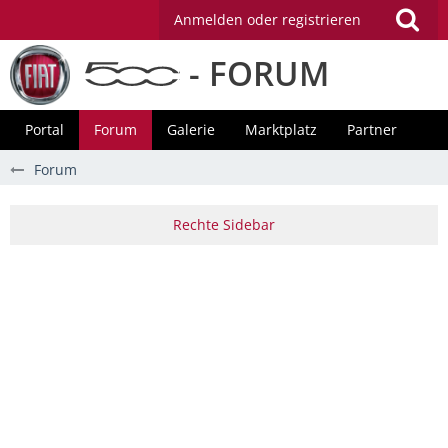
Anmelden oder registrieren
- FORUM
Portal
Forum
Galerie
Marktplatz
Partner
Forum