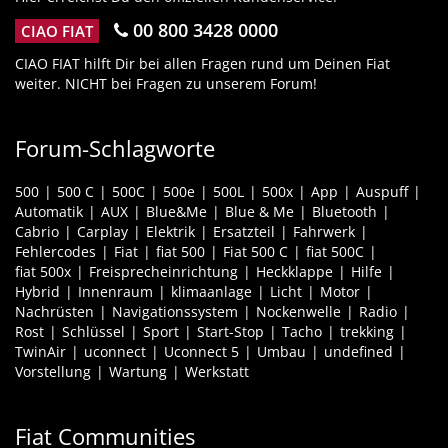
00 800 3428 0000
CIAO FIAT
CIAO FIAT hilft Dir bei allen Fragen rund um Deinen Fiat
weiter. NICHT bei Fragen zu unserem Forum!
Forum-Schlagworte
500
500 C
500C
500e
500L
500x
App
Auspuff
Automatik
AUX
Blue&Me
Blue & Me
Bluetooth
Cabrio
Carplay
Elektrik
Ersatzteil
Fahrwerk
Fehlercodes
Fiat
fiat 500
Fiat 500 C
fiat 500C
fiat 500x
Freisprecheinrichtung
Heckklappe
Hilfe
Hybrid
Innenraum
klimaanlage
Licht
Motor
Nachrüsten
Navigationssystem
Nockenwelle
Radio
Rost
Schlüssel
Sport
Start-Stop
Tacho
trekking
TwinAir
uconnect
Uconnect 5
Umbau
undefined
Vorstellung
Wartung
Werkstatt
Fiat Communities