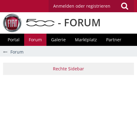
Anmelden oder registrieren
- FORUM
Portal
Forum
Galerie
Marktplatz
Partner
Forum