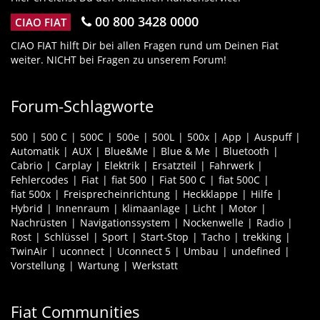
00 800 3428 0000
CIAO FIAT
CIAO FIAT hilft Dir bei allen Fragen rund um Deinen Fiat
weiter. NICHT bei Fragen zu unserem Forum!
Forum-Schlagworte
500
500 C
500C
500e
500L
500x
App
Auspuff
Automatik
AUX
Blue&Me
Blue & Me
Bluetooth
Cabrio
Carplay
Elektrik
Ersatzteil
Fahrwerk
Fehlercodes
Fiat
fiat 500
Fiat 500 C
fiat 500C
fiat 500x
Freisprecheinrichtung
Heckklappe
Hilfe
Hybrid
Innenraum
klimaanlage
Licht
Motor
Nachrüsten
Navigationssystem
Nockenwelle
Radio
Rost
Schlüssel
Sport
Start-Stop
Tacho
trekking
TwinAir
uconnect
Uconnect 5
Umbau
undefined
Vorstellung
Wartung
Werkstatt
Fiat Communities