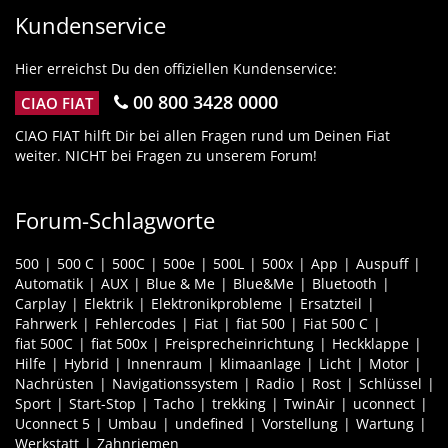
Kundenservice
Hier erreichst Du den offiziellen Kundenservice:
00 800 3428 0000
CIAO FIAT
CIAO FIAT hilft Dir bei allen Fragen rund um Deinen Fiat
weiter. NICHT bei Fragen zu unserem Forum!
Forum-Schlagworte
500
500 C
500C
500e
500L
500x
App
Auspuff
Automatik
AUX
Blue & Me
Blue&Me
Bluetooth
Carplay
Elektrik
Elektronikprobleme
Ersatzteil
Fahrwerk
Fehlercodes
Fiat
fiat 500
Fiat 500 C
fiat 500C
fiat 500x
Freisprecheinrichtung
Heckklappe
Hilfe
Hybrid
Innenraum
klimaanlage
Licht
Motor
Nachrüsten
Navigationssystem
Radio
Rost
Schlüssel
Sport
Start-Stop
Tacho
trekking
TwinAir
uconnect
Uconnect 5
Umbau
undefined
Vorstellung
Wartung
Werkstatt
Zahnriemen