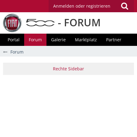
Anmelden oder registrieren
- FORUM
Portal
Forum
Galerie
Marktplatz
Partner
Forum