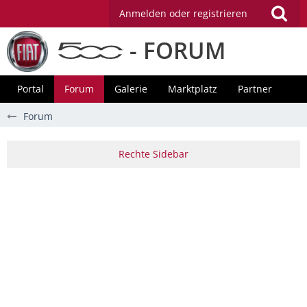
Anmelden oder registrieren
- FORUM
Portal
Forum
Galerie
Marktplatz
Partner
Forum