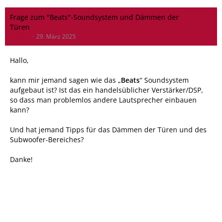
Frage zum "Beats"-Soundsystem und Dämmen der
Türen
MB447
29. März 2025
Hallo,
kann mir jemand sagen wie das „
Beats
“ Soundsystem
aufgebaut ist? Ist das ein handelsüblicher Verstärker/DSP,
so dass man problemlos andere Lautsprecher einbauen
kann?
Und hat jemand Tipps für das Dämmen der Türen und des
Subwoofer-Bereiches?
Danke!