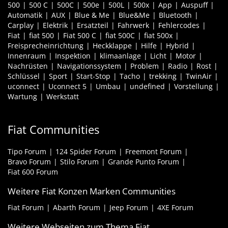
500
500 C
500C
500e
500L
500x
App
Auspuff
Automatik
AUX
Blue & Me
Blue&Me
Bluetooth
Carplay
Elektrik
Ersatzteil
Fahrwerk
Fehlercodes
Fiat
fiat 500
Fiat 500 C
fiat 500C
fiat 500x
Freisprecheinrichtung
Heckklappe
Hilfe
Hybrid
Innenraum
Inspektion
klimaanlage
Licht
Motor
Nachrüsten
Navigationssystem
Problem
Radio
Rost
Schlüssel
Sport
Start-Stop
Tacho
trekking
TwinAir
uconnect
Uconnect 5
Umbau
undefined
Vorstellung
Wartung
Werkstatt
Fiat Communities
Tipo Forum
124 Spider Forum
Freemont Forum
Bravo Forum
Stilo Forum
Grande Punto Forum
Fiat 600 Forum
Weitere Fiat Konzen Marken Communities
Fiat Forum
Abarth Forum
Jeep Forum
4XE Forum
Weitere Webseiten zum Thema Fiat