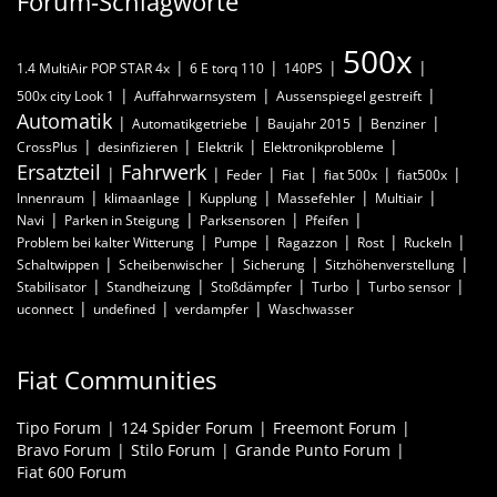
Forum-Schlagworte
500x
1.4 MultiAir POP STAR 4x
6 E torq 110
140PS
500x city Look 1
Auffahrwarnsystem
Aussenspiegel gestreift
Automatik
Automatikgetriebe
Baujahr 2015
Benziner
CrossPlus
desinfizieren
Elektrik
Elektronikprobleme
Ersatzteil
Fahrwerk
Feder
Fiat
fiat 500x
fiat500x
Innenraum
klimaanlage
Kupplung
Massefehler
Multiair
Navi
Parken in Steigung
Parksensoren
Pfeifen
Problem bei kalter Witterung
Pumpe
Ragazzon
Rost
Ruckeln
Schaltwippen
Scheibenwischer
Sicherung
Sitzhöhenverstellung
Stabilisator
Standheizung
Stoßdämpfer
Turbo
Turbo sensor
uconnect
undefined
verdampfer
Waschwasser
Fiat Communities
Tipo Forum
124 Spider Forum
Freemont Forum
Bravo Forum
Stilo Forum
Grande Punto Forum
Fiat 600 Forum