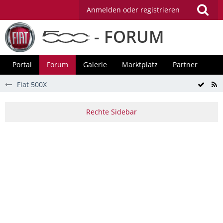
Anmelden oder registrieren
- FORUM
Portal
Forum
Galerie
Marktplatz
Partner
Fiat 500X