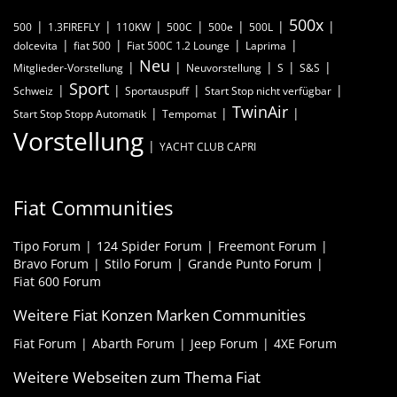
500x
500
1.3FIREFLY
110KW
500C
500e
500L
dolcevita
fiat 500
Fiat 500C 1.2 Lounge
Laprima
Neu
Mitglieder-Vorstellung
Neuvorstellung
S
S&S
Sport
Schweiz
Sportauspuff
Start Stop nicht verfügbar
TwinAir
Start Stop Stopp Automatik
Tempomat
Vorstellung
YACHT CLUB CAPRI
Fiat Communities
Tipo Forum
124 Spider Forum
Freemont Forum
Bravo Forum
Stilo Forum
Grande Punto Forum
Fiat 600 Forum
Weitere Fiat Konzen Marken Communities
Fiat Forum
Abarth Forum
Jeep Forum
4XE Forum
Weitere Webseiten zum Thema Fiat